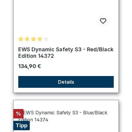
Durchschnittliche Bewertung von 4 von 5 Sternen
EWS Dynamic Safety S3 - Red/Black
Edition 14372
Regulärer Preis:
134,90 €
Details
Rabatt
%
Tipp