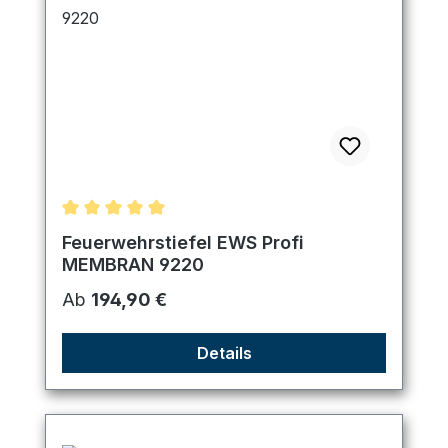
Durchschnittliche Bewertung von 5 von 5 Sternen
Feuerwehrstiefel EWS Profi
MEMBRAN 9220
Regulärer Preis:
Ab
194,90 €
Details