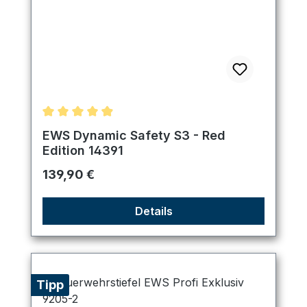
Durchschnittliche Bewertung von 4.89 von 5 Ster
EWS Dynamic Safety S3 - Red
Edition 14391
Regulärer Preis:
139,90 €
Details
Tipp