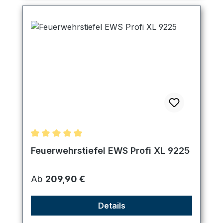
Durchschnittliche Bewertung von 5 von 5 Sternen
Feuerwehrstiefel EWS Profi XL 9225
Regulärer Preis:
Ab
209,90 €
Details