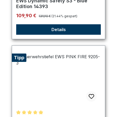
EWS Dynamic Safety S3 - Blue
Edition 14393
Regulärer Preis:
Verkaufspreis:
109,90 €
139,90 €
(21.44% gespart)
Details
Tipp