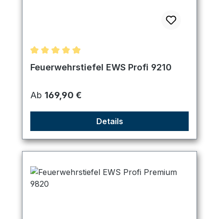
Durchschnittliche Bewertung von 4.98 von 5 Ster
Feuerwehrstiefel EWS Profi 9210
Regulärer Preis:
Ab
169,90 €
Details