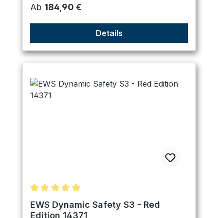
Regulärer Preis:
Ab
184,90 €
Details
Durchschnittliche Bewertung von 5 von 5 Sternen
EWS Dynamic Safety S3 - Red
Edition 14371