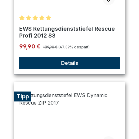
Durchschnittliche Bewertung von 5 von 5 Sternen
EWS Rettungsdienststiefel Rescue
Profi 2012 S3
Regulärer Preis:
Verkaufspreis:
99,90 €
189,90 €
(47.39% gespart)
Details
Tipp