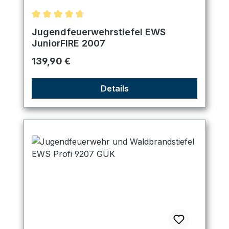
Durchschnittliche Bewertung von 4.67 von 5 Ster
Jugendfeuerwehrstiefel EWS
JuniorFIRE 2007
Regulärer Preis:
139,90 €
Details