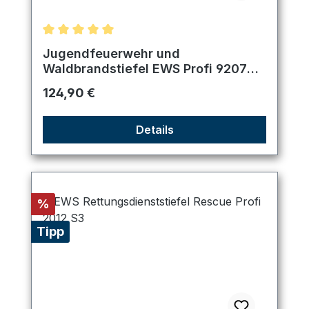
Durchschnittliche Bewertung von 5 von 5 Sternen
Jugendfeuerwehr und
Waldbrandstiefel EWS Profi 9207
GÜK
Regulärer Preis:
124,90 €
Details
Rabatt
%
Tipp