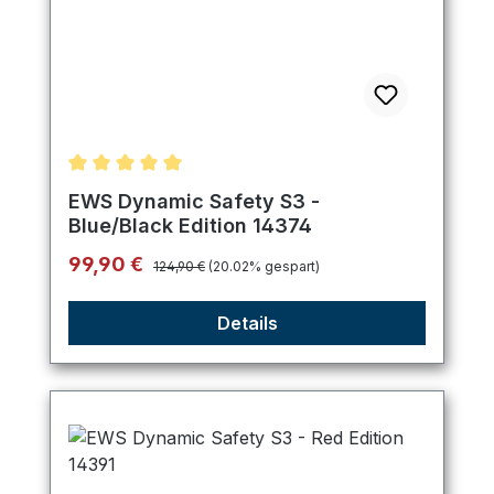
Durchschnittliche Bewertung von 5 von 5 Sternen
EWS Dynamic Safety S3 -
Blue/Black Edition 14374
Regulärer Preis:
Verkaufspreis:
99,90 €
124,90 €
(20.02% gespart)
Details