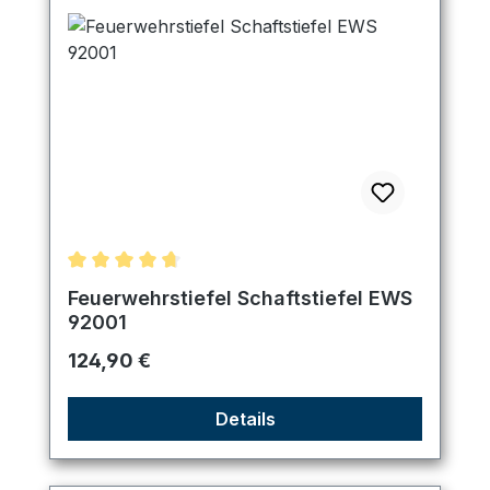
Durchschnittliche Bewertung von 4.83 von 5 Ster
Feuerwehrstiefel Schaftstiefel EWS
92001
Regulärer Preis:
124,90 €
Details