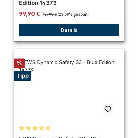
Edition 14373
Regulärer Preis:
Verkaufspreis:
99,90 €
129,90 €
(23.09% gespart)
Details
Rabatt
%
Tipp
Durchschnittliche Bewertung von 4.8 von 5 Stern