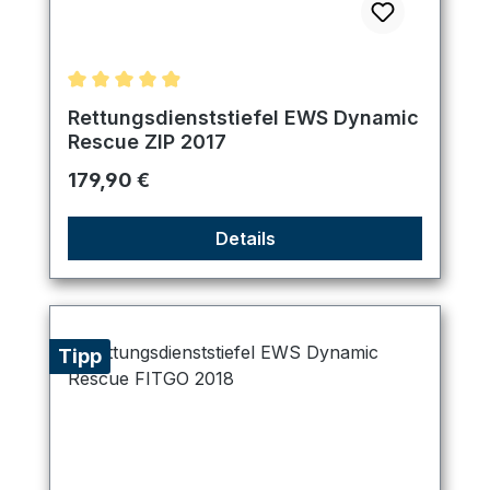
Durchschnittliche Bewertung von 4.89 von 5 Ster
Rettungsdienststiefel EWS Dynamic
Rescue ZIP 2017
Regulärer Preis:
179,90 €
Details
Tipp