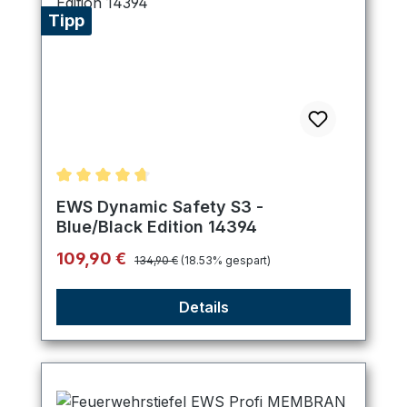
Tipp
Durchschnittliche Bewertung von 4.75 von 5 Ster
EWS Dynamic Safety S3 -
Blue/Black Edition 14394
Regulärer Preis:
Verkaufspreis:
109,90 €
134,90 €
(18.53% gespart)
Details