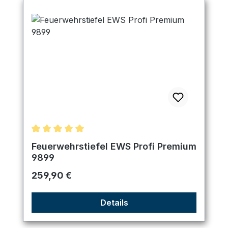
Durchschnittliche Bewertung von 5 von 5 Sternen
Feuerwehrstiefel EWS Profi Premium
9899
Regulärer Preis:
259,90 €
Details