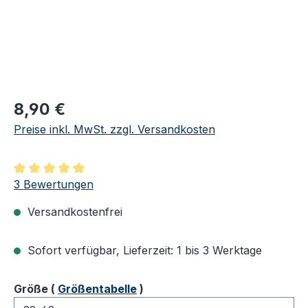
Regulärer Preis:
8,90 €
Preise inkl. MwSt. zzgl. Versandkosten
Durchschnittliche Bewertung von 5 von 5 Sternen
3 Bewertungen
Versandkostenfrei
Sofort verfügbar, Lieferzeit: 1 bis 3 Werktage
auswählen
Größe
(
Größentabelle
)