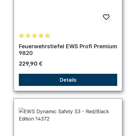
Durchschnittliche Bewertung von 5 von 5 Sternen
Feuerwehrstiefel EWS Profi Premium
9820
Regulärer Preis:
229,90 €
Details