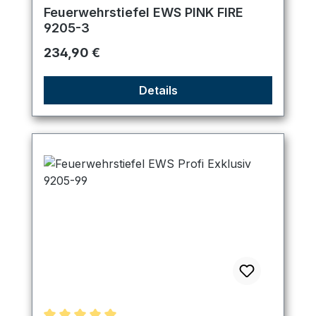
Durchschnittliche Bewertung von 5 von 5 Sternen
Feuerwehrstiefel EWS PINK FIRE
9205-3
Regulärer Preis:
234,90 €
Details