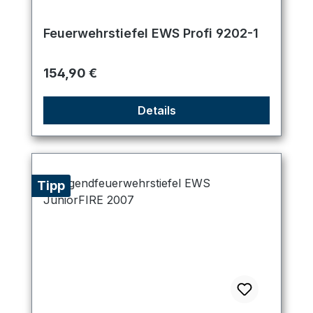
Feuerwehrstiefel EWS Profi 9202-1
Regulärer Preis:
154,90 €
Details
Tipp