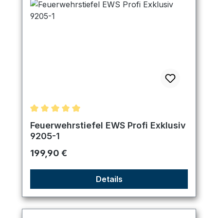
Durchschnittliche Bewertung von 5 von 5 Sternen
Feuerwehrstiefel EWS Profi Exklusiv
9205-1
Regulärer Preis:
199,90 €
Details