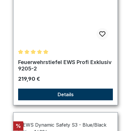
Durchschnittliche Bewertung von 5 von 5 Sternen
Feuerwehrstiefel EWS Profi Exklusiv
9205-2
Regulärer Preis:
219,90 €
Details
Rabatt
%