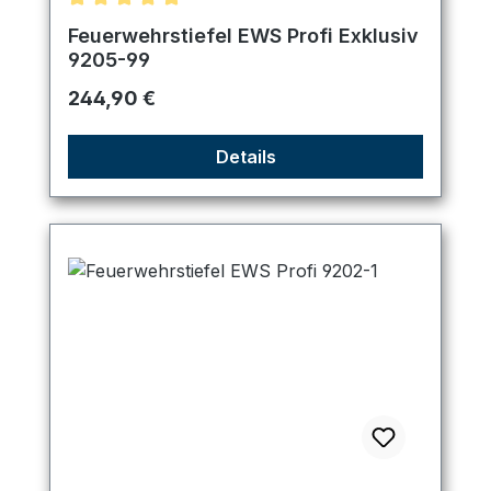
Durchschnittliche Bewertung von 5 von 5 Sternen
Feuerwehrstiefel EWS Profi Exklusiv
9205-99
Regulärer Preis:
244,90 €
Details