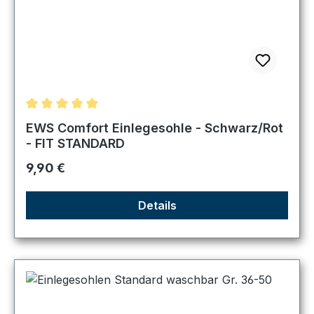
Durchschnittliche Bewertung von 5 von 5 Sternen
EWS Comfort Einlegesohle - Schwarz/Rot
- FIT STANDARD
Regulärer Preis:
9,90 €
Details