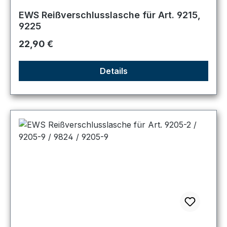
EWS Reißverschlusslasche für Art. 9215,
9225
Regulärer Preis:
22,90 €
Details