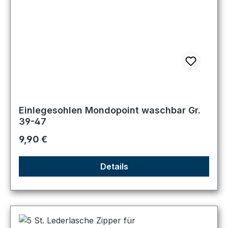
Einlegesohlen Mondopoint waschbar Gr.
39-47
Regulärer Preis:
9,90 €
Details