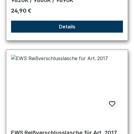
9820K / 9860K / 9890K
Regulärer Preis:
24,90 €
Details
EWS Reißverschlusslasche für Art. 2017