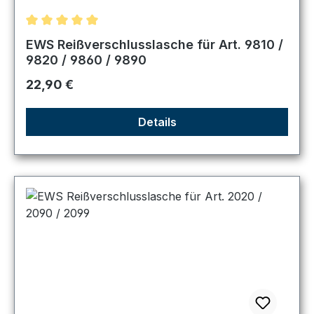
Durchschnittliche Bewertung von 5 von 5 Sternen
EWS Reißverschlusslasche für Art. 9810 /
9820 / 9860 / 9890
Regulärer Preis:
22,90 €
Details