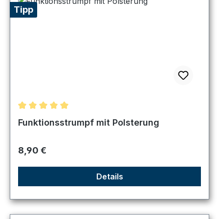
Tipp
Durchschnittliche Bewertung von 5 von 5 Sternen
Funktionsstrumpf mit Polsterung
Regulärer Preis:
8,90 €
Details