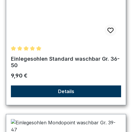
Durchschnittliche Bewertung von 5 von 5 Sternen
Einlegesohlen Standard waschbar Gr. 36-
50
Regulärer Preis:
9,90 €
Details