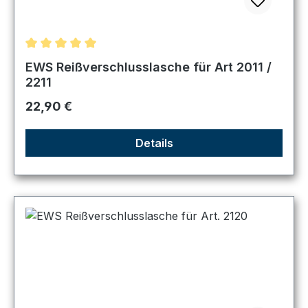
Durchschnittliche Bewertung von 5 von 5 Sternen
EWS Reißverschlusslasche für Art 2011 /
2211
Regulärer Preis:
22,90 €
Details