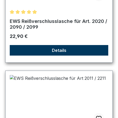
Durchschnittliche Bewertung von 5 von 5 Sternen
EWS Reißverschlusslasche für Art. 2020 /
2090 / 2099
Regulärer Preis:
22,90 €
Details