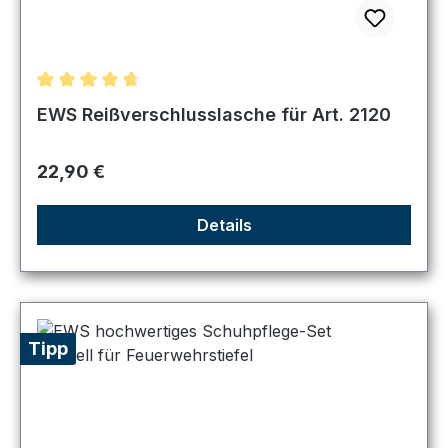
Durchschnittliche Bewertung von 4.67 von 5 Sternen
EWS Reißverschlusslasche für Art. 2120
Regulärer Preis:
22,90 €
Details
Tipp