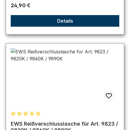
Regulärer Preis:
24,90 €
Details
Durchschnittliche Bewertung von 5 von 5 Sternen
EWS Reißverschlusslasche für Art. 9823 /