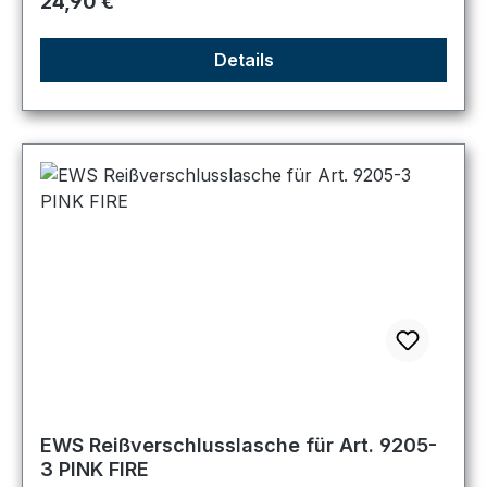
Regulärer Preis:
24,90 €
Details
EWS Reißverschlusslasche für Art. 9205-
3 PINK FIRE