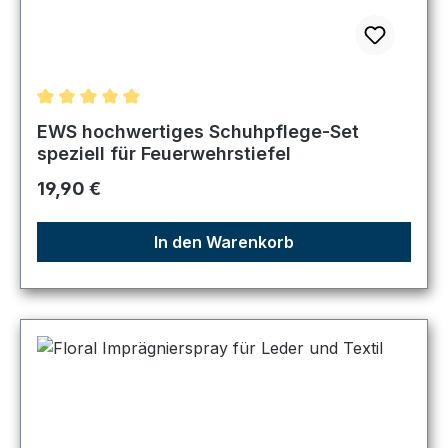
Durchschnittliche Bewertung von 5 von 5 Sternen
EWS hochwertiges Schuhpflege-Set
speziell für Feuerwehrstiefel
Regulärer Preis:
19,90 €
In den Warenkorb