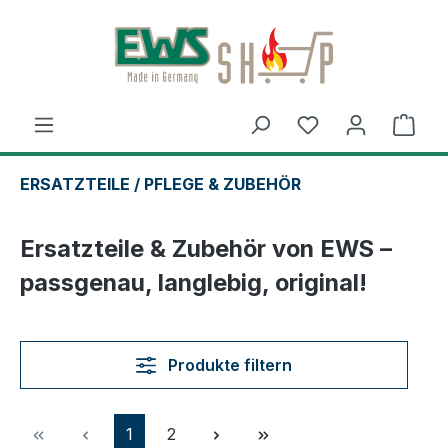
Zum Hauptinhalt springen
Ware
ERSATZTEILE / PFLEGE & ZUBEHÖR
Ersatzteile & Zubehör von EWS –
passgenau, langlebig, original!
Produkte filtern
Seite
Seite
1
2