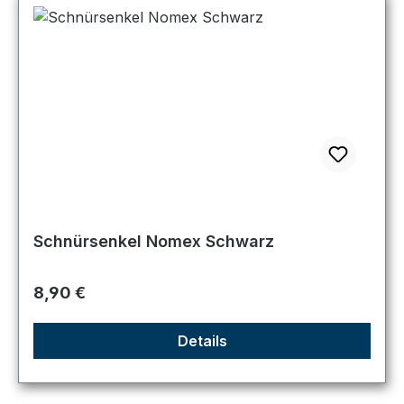
Schnürsenkel Nomex Schwarz
Regulärer Preis:
8,90 €
Details