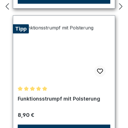
Tipp
Durchschnittliche Bewertung von 5 von 5 Sternen
Funktionsstrumpf mit Polsterung
Regulärer Preis:
8,90 €