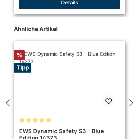
Details
Produktgalerie überspringen
Ähnliche Artikel
Rabatt
%
Tipp
Durchschnittliche Bewertung von 5 von 5 Sternen
EWS Dynamic Safety S3 – Blue
Edition 14373