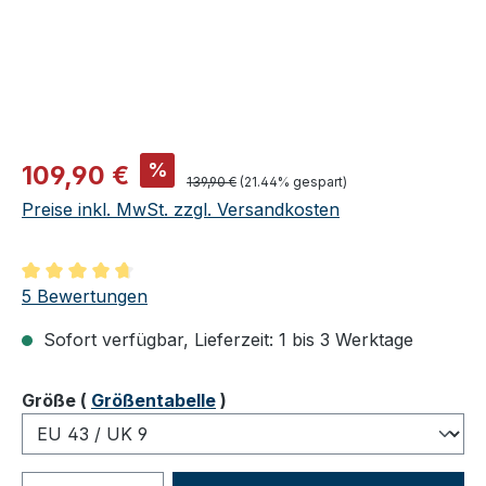
Verkaufspreis:
%
109,90 €
Regulärer Preis:
139,90 €
(21.44% gespart)
Preise inkl. MwSt. zzgl. Versandkosten
Durchschnittliche Bewertung von 4.8 von 5 Sternen
5 Bewertungen
Sofort verfügbar, Lieferzeit: 1 bis 3 Werktage
auswählen
Größe
(
Größentabelle
)