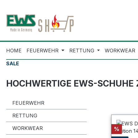
m Hauptinhalt springen
Zur Suche springen
Zur Hauptnavigation springen
HOME
FEUERWEHR
RETTUNG
WORKWEAR
SALE
HOCHWERTIGE EWS-SCHUHE Z
FEUERWEHR
RETTUNG
WORKWEAR
Rabatt
%