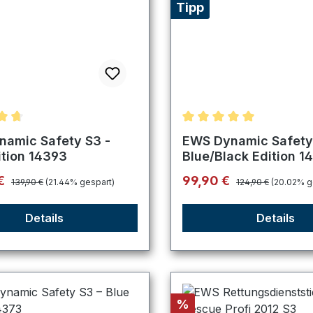
Tipp
nittliche Bewertung von 4.8 von 5 Sternen
Durchschnittliche Bewer
amic Safety S3 -
EWS Dynamic Safety
ition 14393
Blue/Black Edition 1
Regulärer Preis:
Regulärer Preis:
preis:
Verkaufspreis:
 €
99,90 €
139,90 €
(21.44% gespart)
124,90 €
(20.02% g
Details
Details
Rabatt
%