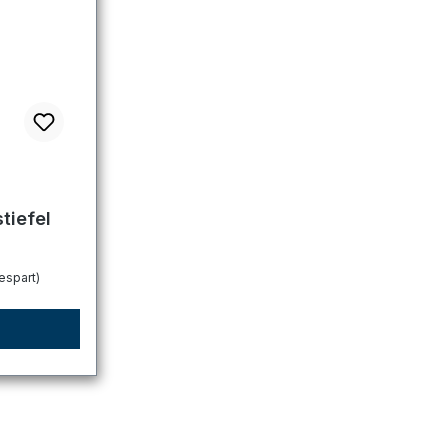
tung von 5 von 5 Sternen
tiefel
espart)