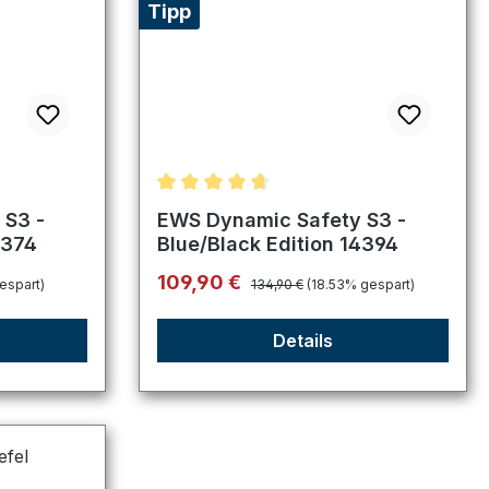
Tipp
tung von 5 von 5 Sternen
Durchschnittliche Bewertung von 4.75 
 S3 -
EWS Dynamic Safety S3 -
4374
Blue/Black Edition 14394
Regulärer Preis:
Verkaufspreis:
109,90 €
espart)
134,90 €
(18.53% gespart)
Details