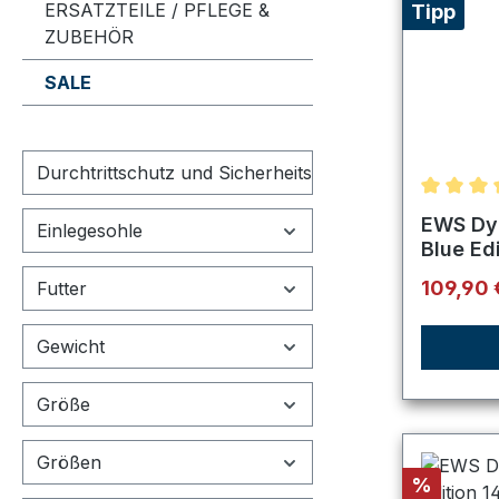
ERSATZTEILE / PFLEGE &
Tipp
ZUBEHÖR
SALE
Durchtrittschutz und Sicherheitskappe
Durchsch
EWS Dyn
Einlegesohle
Blue Ed
Verkaufs
109,90
Futter
Gewicht
Größe
Größen
Rabatt
%