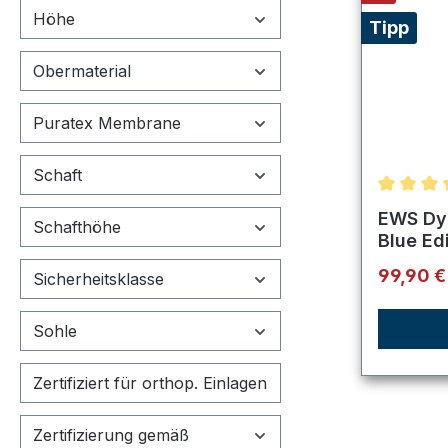
Höhe
Tipp
Obermaterial
Puratex Membrane
Schaft
Durchsch
EWS Dyn
Schafthöhe
Blue Ed
Verkaufs
99,90 
Sicherheitsklasse
Sohle
Zertifiziert für orthop. Einlagen
Zertifizierung gemäß