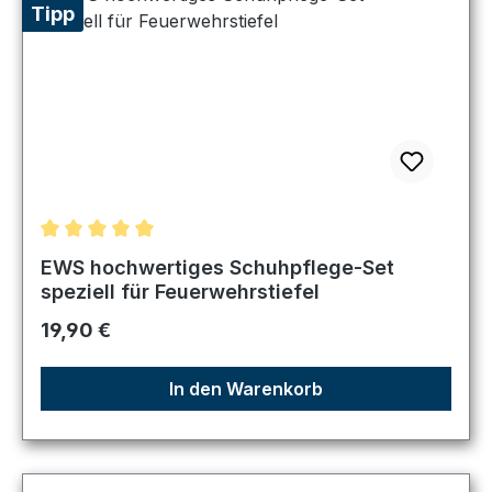
Tipp
Durchschnittliche Bewertung von 5 von 5 Sternen
EWS hochwertiges Schuhpflege-Set
speziell für Feuerwehrstiefel
Regulärer Preis:
19,90 €
In den Warenkorb