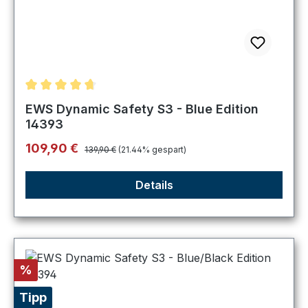
Durchschnittliche Bewertung von 4.8 von 5 Sternen
EWS Dynamic Safety S3 - Blue Edition
14393
Regulärer Preis:
Verkaufspreis:
109,90 €
139,90 €
(21.44% gespart)
Details
Rabatt
%
Tipp