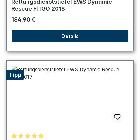
Rettungsdienststiefel EWS Dynamic
Rescue FITGO 2018
Regulärer Preis:
184,90 €
Details
Tipp