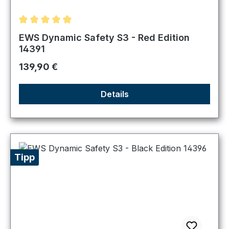
Durchschnittliche Bewertung von 4.89 von 5 Sternen
EWS Dynamic Safety S3 - Red Edition
14391
Regulärer Preis:
139,90 €
Details
Tipp