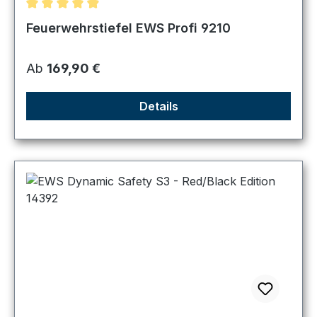
Durchschnittliche Bewertung von 4.98 von 5 Sternen
Feuerwehrstiefel EWS Profi 9210
Regulärer Preis:
Ab
169,90 €
Details