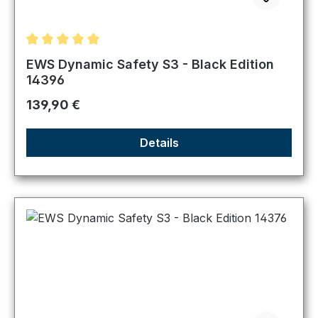
Durchschnittliche Bewertung von 5 von 5 Sternen
EWS Dynamic Safety S3 - Black Edition
14396
Regulärer Preis:
139,90 €
Details