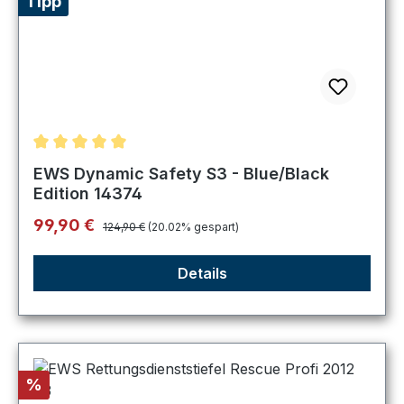
Tipp
Durchschnittliche Bewertung von 5 von 5 Sternen
EWS Dynamic Safety S3 - Blue/Black
Edition 14374
Regulärer Preis:
Verkaufspreis:
99,90 €
124,90 €
(20.02% gespart)
Details
Rabatt
%