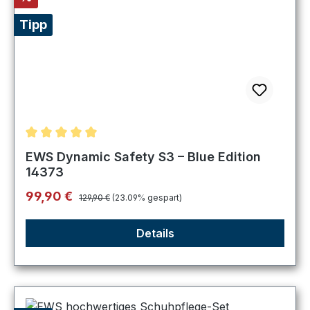
Tipp
Durchschnittliche Bewertung von 5 von 5 Sternen
EWS Dynamic Safety S3 – Blue Edition
14373
Regulärer Preis:
Verkaufspreis:
99,90 €
129,90 €
(23.09% gespart)
Details