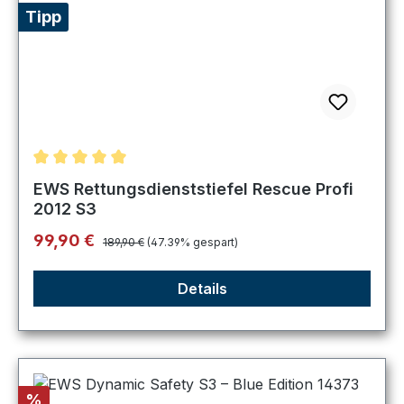
Tipp
Durchschnittliche Bewertung von 5 von 5 Sternen
EWS Rettungsdienststiefel Rescue Profi
2012 S3
Regulärer Preis:
Verkaufspreis:
99,90 €
189,90 €
(47.39% gespart)
Details
Rabatt
%