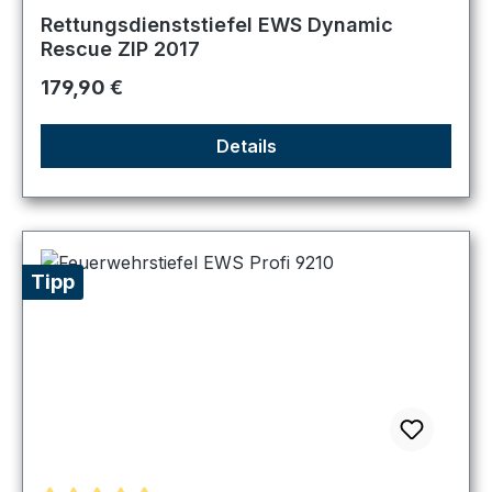
Durchschnittliche Bewertung von 4.89 von 5 Sternen
Rettungsdienststiefel EWS Dynamic
Rescue ZIP 2017
Regulärer Preis:
179,90 €
Details
Tipp