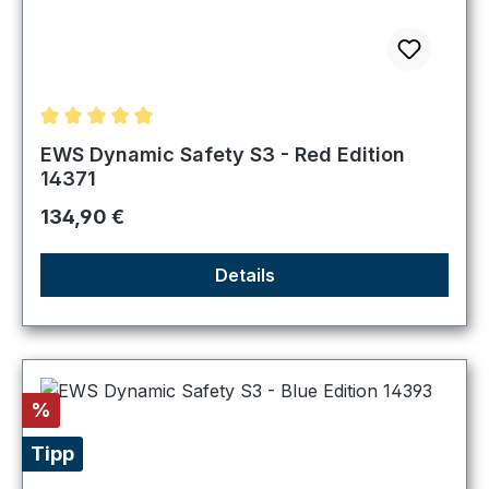
Durchschnittliche Bewertung von 5 von 5 Sternen
EWS Dynamic Safety S3 - Red Edition
14371
Regulärer Preis:
134,90 €
Details
Rabatt
%
Tipp