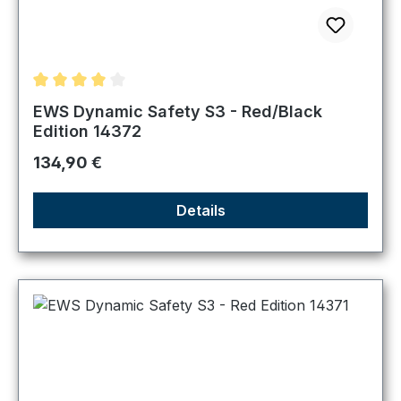
Durchschnittliche Bewertung von 4 von 5 Sternen
EWS Dynamic Safety S3 - Red/Black
Edition 14372
Regulärer Preis:
134,90 €
Details