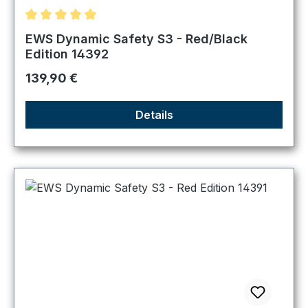
Durchschnittliche Bewertung von 5 von 5 Sternen
EWS Dynamic Safety S3 - Red/Black
Edition 14392
Regulärer Preis:
139,90 €
Details