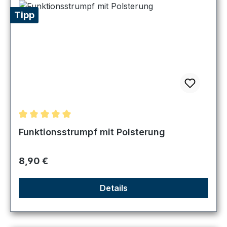
Tipp
Durchschnittliche Bewertung von 5 von 5 Sternen
Funktionsstrumpf mit Polsterung
Regulärer Preis:
8,90 €
Details