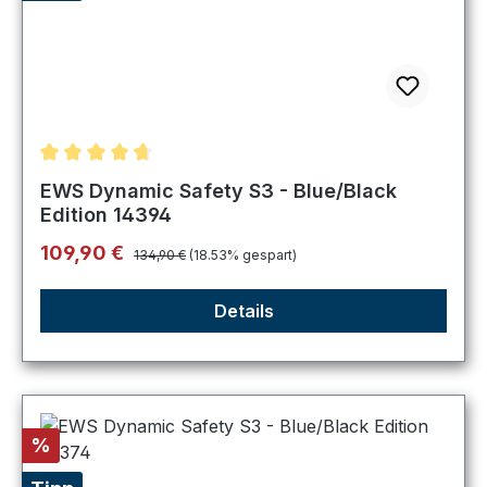
Durchschnittliche Bewertung von 4.75 von 5 Sternen
EWS Dynamic Safety S3 - Blue/Black
Edition 14394
Regulärer Preis:
Verkaufspreis:
109,90 €
134,90 €
(18.53% gespart)
Details
Rabatt
%