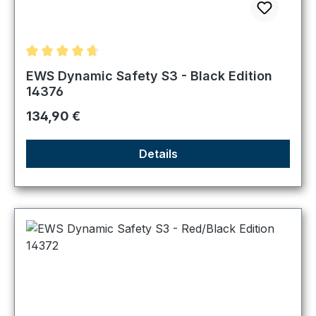
Durchschnittliche Bewertung von 4.83 von 5 Sternen
EWS Dynamic Safety S3 - Black Edition
14376
Regulärer Preis:
134,90 €
Details