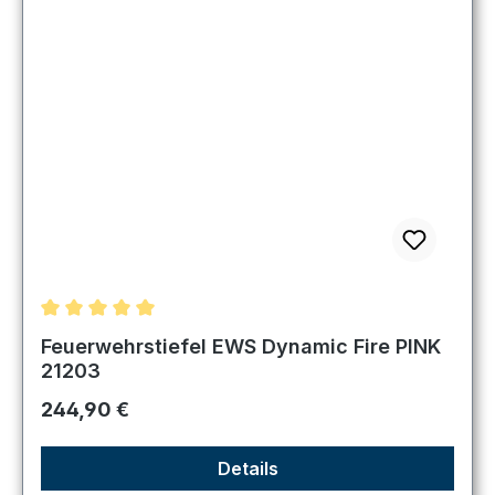
Durchschnittliche Bewertung von 5 von 5 Sternen
Feuerwehrstiefel EWS Dynamic Fire PINK
21203
Regulärer Preis:
244,90 €
Details