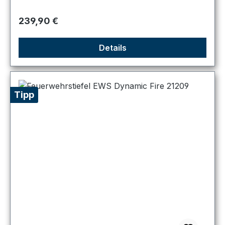
Regulärer Preis:
239,90 €
Details
Tipp