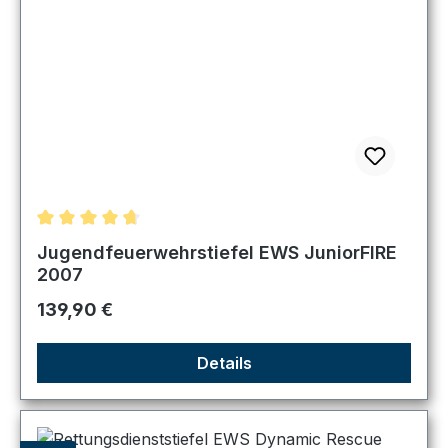
Durchschnittliche Bewertung von 4.67 von 5 Sternen
Jugendfeuerwehrstiefel EWS JuniorFIRE
2007
Regulärer Preis:
139,90 €
Details