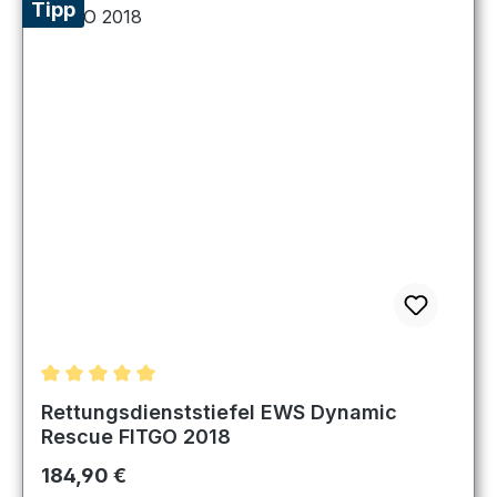
Tipp
Durchschnittliche Bewertung von 5 von 5 Sternen
Rettungsdienststiefel EWS Dynamic
Rescue FITGO 2018
Regulärer Preis:
184,90 €