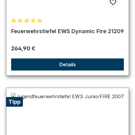
Durchschnittliche Bewertung von 5 von 5 Sternen
Feuerwehrstiefel EWS Dynamic Fire 21209
Regulärer Preis:
264,90 €
Details
Tipp