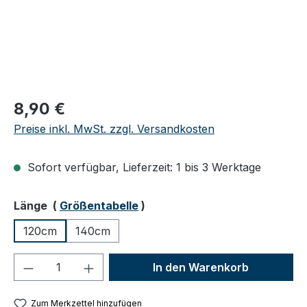
Regulärer Preis:
8,90 €
Preise inkl. MwSt. zzgl. Versandkosten
Sofort verfügbar, Lieferzeit: 1 bis 3 Werktage
auswählen
Länge
(
Größentabelle
)
120cm
140cm
Produkt Anzahl: Gib den gewünschten We
In den Warenkorb
Zum Merkzettel hinzufügen