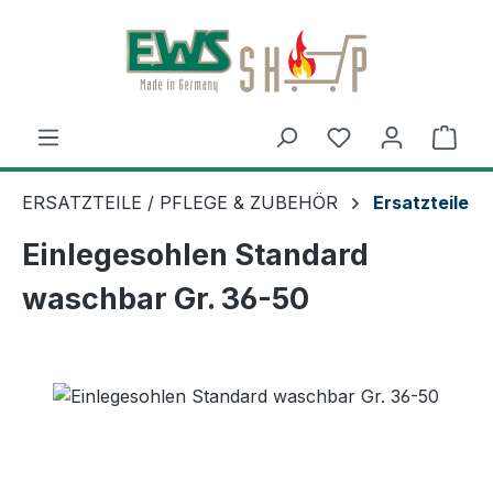
Zum Hauptinhalt springen
Ware
ERSATZTEILE / PFLEGE & ZUBEHÖR
Ersatzteile
Einlegesohlen Standard
waschbar Gr. 36-50
Bildergalerie überspringen