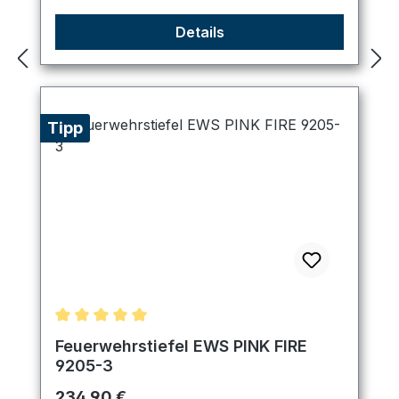
Details
Tipp
Durchschnittliche Bewertung von 5 von 5 Sternen
Feuerwehrstiefel EWS PINK FIRE
9205-3
Regulärer Preis:
234,90 €