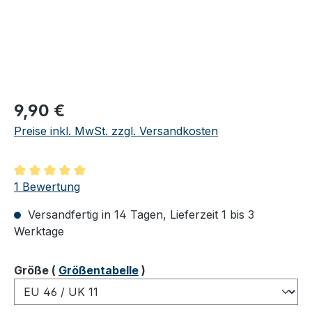
Regulärer Preis:
9,90 €
Preise inkl. MwSt. zzgl. Versandkosten
Durchschnittliche Bewertung von 5 von 5 Sternen
1 Bewertung
Versandfertig in 14 Tagen, Lieferzeit 1 bis 3
Werktage
auswählen
Größe
(
Größentabelle
)