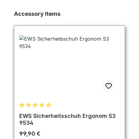
Produktgalerie überspringen
Accessory Items
Durchschnittliche Bewertung von 5 von 5 Sternen
EWS Sicherheitsschuh Ergonom S3
9534
Regulärer Preis:
99,90 €