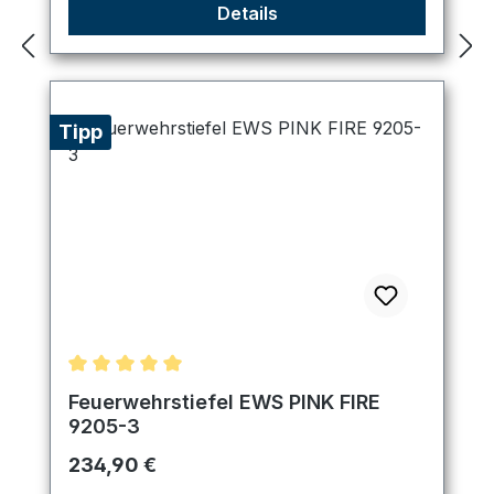
Details
Tipp
Durchschnittliche Bewertung von 5 von 5 Sternen
Feuerwehrstiefel EWS PINK FIRE
9205-3
Regulärer Preis:
234,90 €