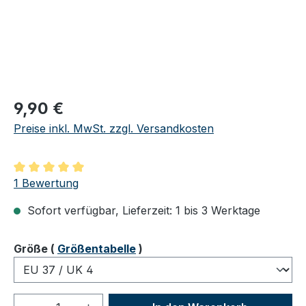
Regulärer Preis:
9,90 €
Preise inkl. MwSt. zzgl. Versandkosten
Durchschnittliche Bewertung von 5 von 5 Sternen
1 Bewertung
Sofort verfügbar, Lieferzeit: 1 bis 3 Werktage
auswählen
Größe
(
Größentabelle
)
Produkt Anzahl: Gib den gewünschten We