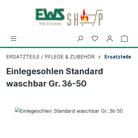
Zum Hauptinhalt springen
Ware
ERSATZTEILE / PFLEGE & ZUBEHÖR
Ersatzteile
Einlegesohlen Standard
waschbar Gr. 36-50
Bildergalerie überspringen