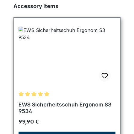
Produktgalerie überspringen
Accessory Items
Durchschnittliche Bewertung von 5 von 5 Sternen
EWS Sicherheitsschuh Ergonom S3
9534
Regulärer Preis:
99,90 €