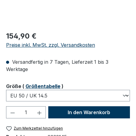
Regulärer Preis:
154,90 €
Preise inkl. MwSt. zzgl. Versandkosten
Versandfertig in 7 Tagen, Lieferzeit 1 bis 3
Werktage
auswählen
Größe
(
Größentabelle
)
Produkt Anzahl: Gib den gewünschten We
In den Warenkorb
Zum Merkzettel hinzufügen