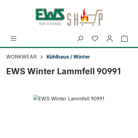
Zum Hauptinhalt springen
Ware
WORKWEAR
Kühlhaus / Winter
EWS Winter Lammfell 90991
Bildergalerie überspringen