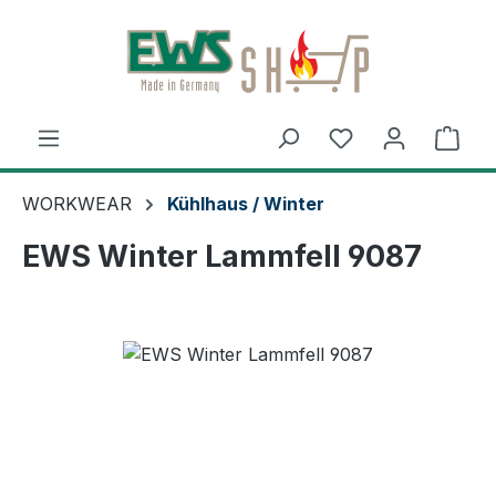
Zum Hauptinhalt springen
Ware
WORKWEAR
Kühlhaus / Winter
EWS Winter Lammfell 9087
Bildergalerie überspringen