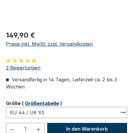
Regulärer Preis:
149,90 €
Preise inkl. MwSt. zzgl. Versandkosten
Durchschnittliche Bewertung von 5 von 5 Sternen
2 Bewertungen
Versandfertig in 14 Tagen, Lieferzeit ca. 2 bis 3
Wochen
auswählen
Größe
(
Größentabelle
)
Produkt Anzahl: Gib den gewünschten We
In den Warenkorb