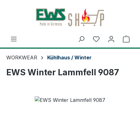
Zum Hauptinhalt springen
Ware
WORKWEAR
Kühlhaus / Winter
EWS Winter Lammfell 9087
Bildergalerie überspringen