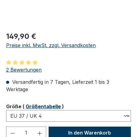
Regulärer Preis:
149,90 €
Preise inkl. MwSt. zzgl. Versandkosten
Durchschnittliche Bewertung von 5 von 5 Sternen
2 Bewertungen
Versandfertig in 7 Tagen, Lieferzeit 1 bis 3
Werktage
auswählen
Größe
(
Größentabelle
)
Produkt Anzahl: Gib den gewünschten We
In den Warenkorb