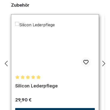
Produktgalerie überspringen
Zubehör
Durchschnittliche Bewertung von 5 von 5 Sternen
Silicon Lederpflege
Regulärer Preis:
29,90 €