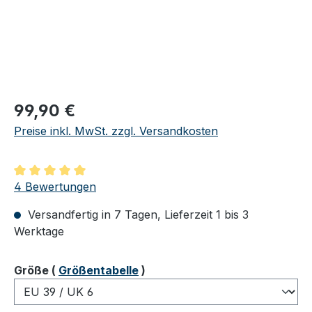
Regulärer Preis:
99,90 €
Preise inkl. MwSt. zzgl. Versandkosten
Durchschnittliche Bewertung von 5 von 5 Sternen
4 Bewertungen
Versandfertig in 7 Tagen, Lieferzeit 1 bis 3
Werktage
auswählen
Größe
(
Größentabelle
)