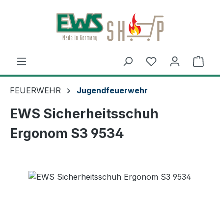
Zum Hauptinhalt springen
Ware
FEUERWEHR
Jugendfeuerwehr
EWS Sicherheitsschuh
Ergonom S3 9534
Bildergalerie überspringen