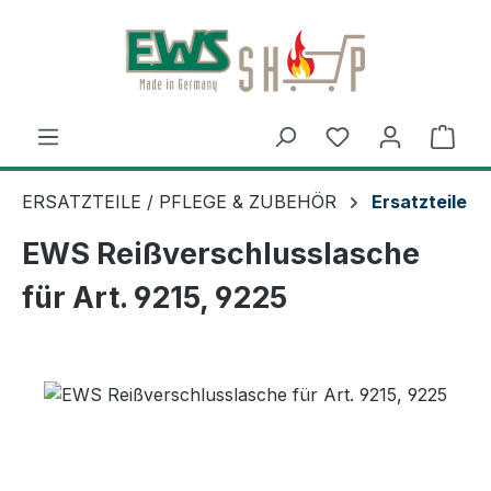
Zum Hauptinhalt springen
Ware
ERSATZTEILE / PFLEGE & ZUBEHÖR
Ersatzteile
EWS Reißverschlusslasche
für Art. 9215, 9225
Bildergalerie überspringen