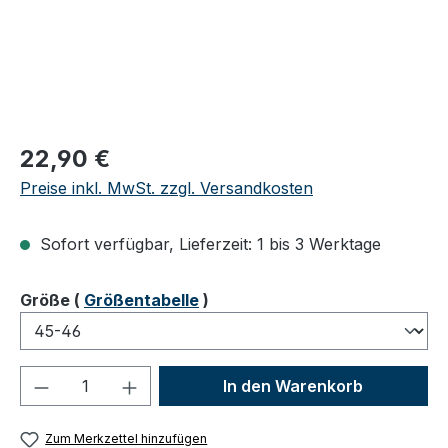
Regulärer Preis:
22,90 €
Preise inkl. MwSt. zzgl. Versandkosten
Sofort verfügbar, Lieferzeit: 1 bis 3 Werktage
auswählen
Größe
(
Größentabelle
)
Produkt Anzahl: Gib den gewünschten We
In den Warenkorb
Zum Merkzettel hinzufügen