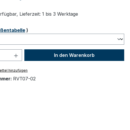
fügbar, Lieferzeit: 1 bis 3 Werktage
ählen
ßentabelle
)
 Anzahl: Gib den gewünschten Wert ein 
In den Warenkorb
ttel hinzufügen
mmer:
RVT07-02