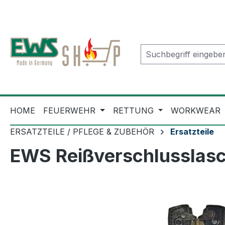
m Hauptinhalt springen
Zur Suche springen
Zur Hauptnavigation springen
HOME
FEUERWEHR
RETTUNG
WORKWEAR
ERSATZTEILE / PFLEGE & ZUBEHÖR
Ersatzteile
EWS Reißverschlusslasch
Bildergalerie überspringen