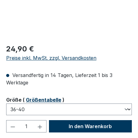
Regulärer Preis:
24,90 €
Preise inkl. MwSt. zzgl. Versandkosten
Versandfertig in 14 Tagen, Lieferzeit 1 bis 3
Werktage
auswählen
Größe
(
Größentabelle
)
Produkt Anzahl: Gib den gewünschten We
In den Warenkorb