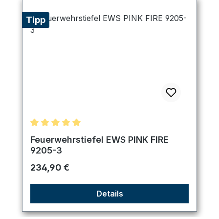
Tipp
Durchschnittliche Bewertung von 5 von 5 Sternen
Feuerwehrstiefel EWS PINK FIRE
9205-3
Regulärer Preis:
234,90 €
Details