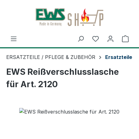
Zum Hauptinhalt springen
Ware
ERSATZTEILE / PFLEGE & ZUBEHÖR
Ersatzteile
EWS Reißverschlusslasche
für Art. 2120
Bildergalerie überspringen