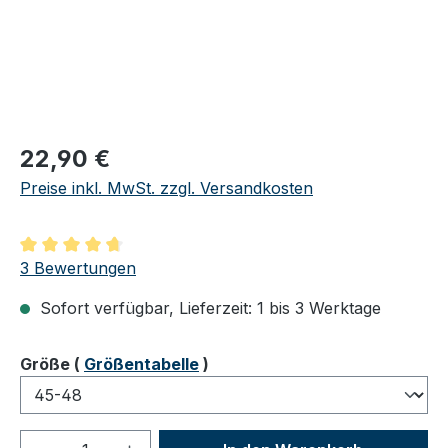
Regulärer Preis:
22,90 €
Preise inkl. MwSt. zzgl. Versandkosten
Durchschnittliche Bewertung von 4.67 von 5 Sternen
3 Bewertungen
Sofort verfügbar, Lieferzeit: 1 bis 3 Werktage
auswählen
Größe
(
Größentabelle
)
Produkt Anzahl: Gib den gewünschten We