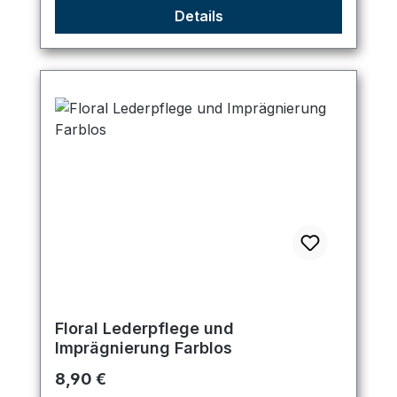
Details
Floral Lederpflege und
Imprägnierung Farblos
Regulärer Preis:
8,90 €