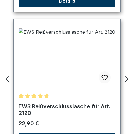
Details
Durchschnittliche Bewertung von 4.67 von 5 Ster
EWS Reißverschlusslasche für Art.
2120
Regulärer Preis:
22,90 €