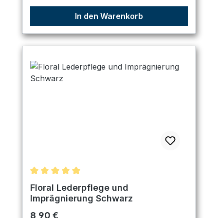
In den Warenkorb
Durchschnittliche Bewertung von 5 von 5 Sternen
Floral Lederpflege und
Imprägnierung Schwarz
Regulärer Preis:
8,90 €