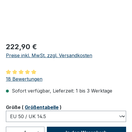
Regulärer Preis:
222,90 €
Preise inkl. MwSt. zzgl. Versandkosten
Durchschnittliche Bewertung von 5 von 5 Sternen
18 Bewertungen
Sofort verfügbar, Lieferzeit: 1 bis 3 Werktage
auswählen
Größe
(
Größentabelle
)
Produkt Anzahl: Gib den gewünschten We