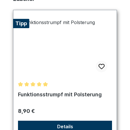
Tipp
Durchschnittliche Bewertung von 5 von 5 Sternen
Funktionsstrumpf mit Polsterung
Regulärer Preis:
8,90 €
Details