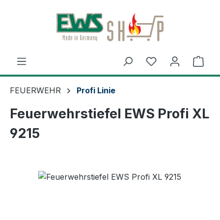
Zum Hauptinhalt springen
Ware
FEUERWEHR
Profi Linie
Feuerwehrstiefel EWS Profi XL
9215
Bildergalerie überspringen