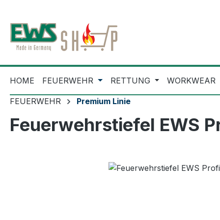
m Hauptinhalt springen
Zur Suche springen
Zur Hauptnavigation springen
HOME
FEUERWEHR
RETTUNG
WORKWEAR
FEUERWEHR
Premium Linie
Feuerwehrstiefel EWS P
Bildergalerie überspringen