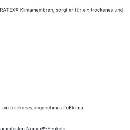
n PURATEX® Klimamembran, sorgt er für ein trockenes und
ür ein trockenes,angenehmes Fußklima
flamm­festen Nomex®-Senkeln