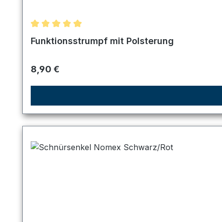
Durchschnittliche Bewertung von 5 von 5 Sternen
Funktionsstrumpf mit Polsterung
Regulärer Preis:
8,90 €