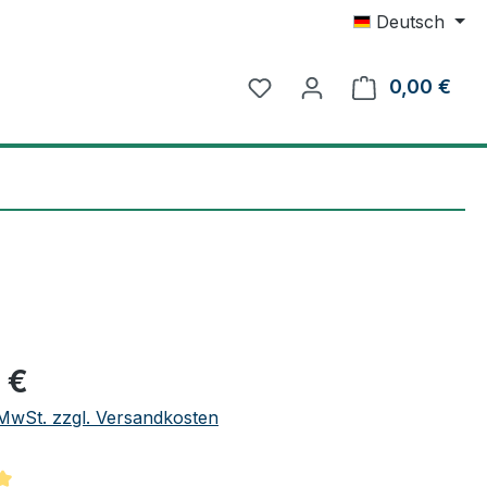
Deutsch
0,00 €
Ware
eis:
 €
. MwSt. zzgl. Versandkosten