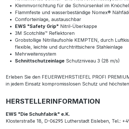
Klemmvorrichtung für die Schnürsenkel im Knöche
Flammfeste und wasserbeständige Nomex® Nähfäd
Comforteinlage, austauschbar
EWS "Safety Grip"
Nitril-Überkappe
3M Scotchlite™ Reflektoren
Grobstollige Nitrillaufsohle KEMPTEN, durch Luftk
flexible, leichte und durchtrittsichere Stahleinlage
Mehrweitensystem
Schnittschutzeinlage
Schutzniveau 3 (28 m/s)
Erleben Sie den FEUERWEHRSTIEFEL PROFI PREMIUM MEMB
in jedem Einsatz kompromisslosen Schutz und höchsten 
HERSTELLERINFORMATION
EWS "Die Schuhfabrik" e.K.
Klosterstraße 18, D-06295 Lutherstadt Eisleben, Tel.: +