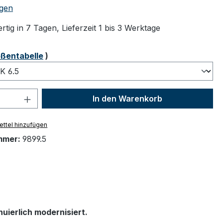
tliche Bewertung von 5 von 5 Sternen
gen
tig in 7 Tagen, Lieferzeit 1 bis 3 Werktage
ählen
ßentabelle
)
 Anzahl: Gib den gewünschten Wert ein 
In den Warenkorb
ttel hinzufügen
mmer:
9899.5
uierlich modernisiert.