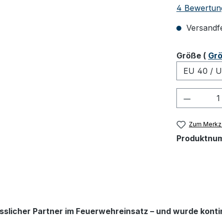
Durchschnit
4 Bewertun
Versandfer
ausw
Größe
(
Grö
Produkt
Zum Merkze
Produktnu
ässlicher Partner im Feuerwehreinsatz – und wurde kontin