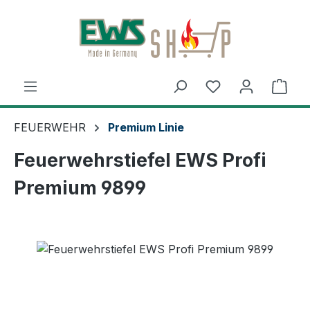
Zum Hauptinhalt springen
Ware
FEUERWEHR
Premium Linie
Feuerwehrstiefel EWS Profi
Premium 9899
Bildergalerie überspringen