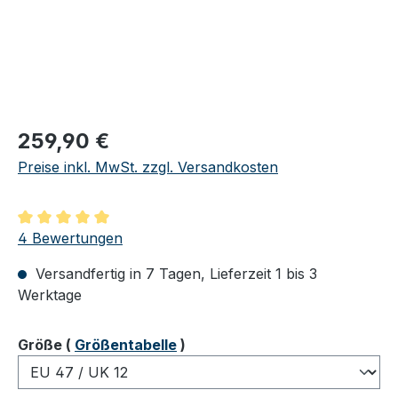
Regulärer Preis:
259,90 €
Preise inkl. MwSt. zzgl. Versandkosten
Durchschnittliche Bewertung von 5 von 5 Sternen
4 Bewertungen
Versandfertig in 7 Tagen, Lieferzeit 1 bis 3
Werktage
auswählen
Größe
(
Größentabelle
)