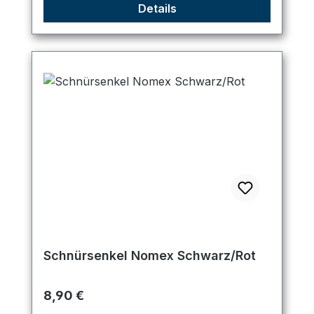
Details
Schnürsenkel Nomex Schwarz/Rot
Regulärer Preis:
8,90 €