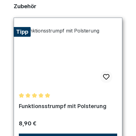
Produktgalerie überspringen
Zubehör
Tipp
Durchschnittliche Bewertung von 5 von 5 Sternen
Funktionsstrumpf mit Polsterung
Regulärer Preis:
8,90 €