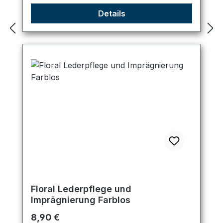
Details
Floral Lederpflege und
Imprägnierung Farblos
Regulärer Preis:
8,90 €