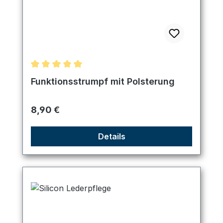
Durchschnittliche Bewertung von 5 von 5 Sternen
Funktionsstrumpf mit Polsterung
Regulärer Preis:
8,90 €
Details