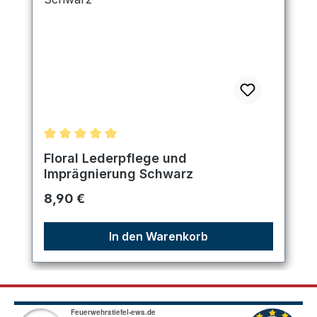
Durchschnittliche Bewertung von 5 von 5 Sternen
Floral Lederpflege und
Imprägnierung Schwarz
Regulärer Preis:
8,90 €
In den Warenkorb