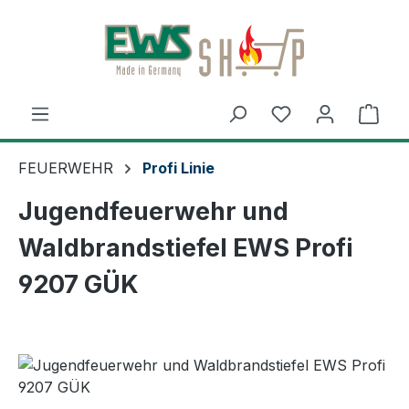
Zum Hauptinhalt springen
Ware
FEUERWEHR
Profi Linie
Jugendfeuerwehr und
Waldbrandstiefel EWS Profi
9207 GÜK
Bildergalerie überspringen