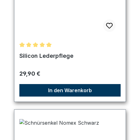
Durchschnittliche Bewertung von 5 von 5 Sternen
Silicon Lederpflege
Regulärer Preis:
29,90 €
In den Warenkorb