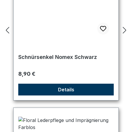
Schnürsenkel Nomex Schwarz
Regulärer Preis:
8,90 €
Details