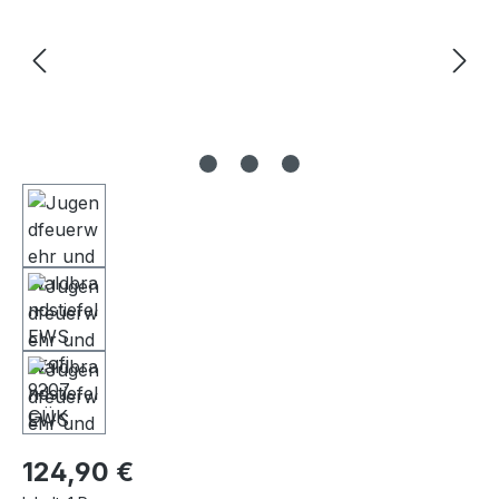
Regulärer Preis:
124,90 €