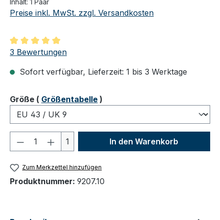
Inhalt:
1 Paar
Preise inkl. MwSt. zzgl. Versandkosten
Durchschnittliche Bewertung von 5 von 5 Sternen
3 Bewertungen
Sofort verfügbar, Lieferzeit: 1 bis 3 Werktage
auswählen
Größe
(
Größentabelle
)
Produkt Anzahl: Gib den gewünschten We
1
In den Warenkorb
Zum Merkzettel hinzufügen
Produktnummer:
9207.10