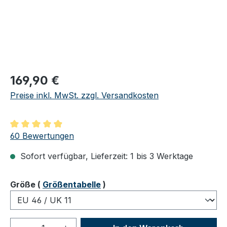
Regulärer Preis:
169,90 €
Preise inkl. MwSt. zzgl. Versandkosten
Durchschnittliche Bewertung von 4.98 von 5 Sternen
60 Bewertungen
Sofort verfügbar, Lieferzeit: 1 bis 3 Werktage
auswählen
Größe
(
Größentabelle
)
Produkt Anzahl: Gib den gewünschten We