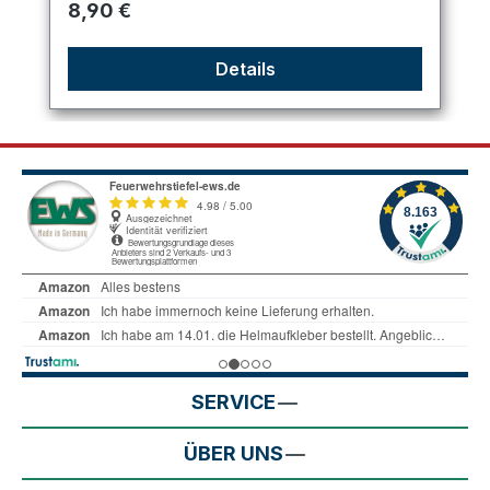
Regulärer Preis:
8,90 €
Details
SERVICE
ÜBER UNS