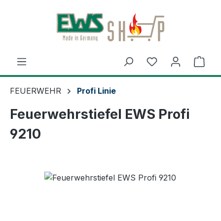
Zum Hauptinhalt springen
Ware
FEUERWEHR
Profi Linie
Feuerwehrstiefel EWS Profi
9210
Bildergalerie überspringen