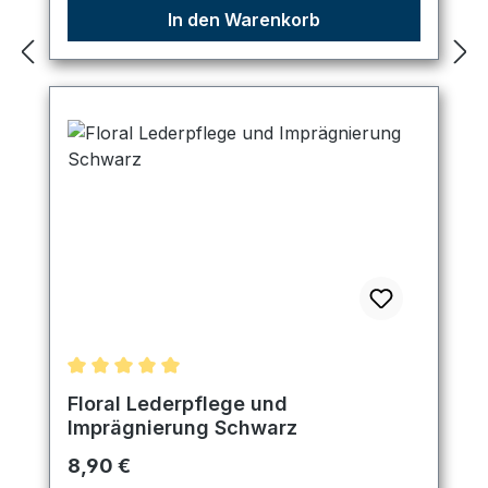
In den Warenkorb
Durchschnittliche Bewertung von 5 von 5 Sternen
Floral Lederpflege und
Imprägnierung Schwarz
Regulärer Preis:
8,90 €