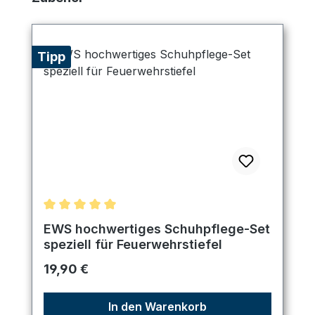
Tipp
Durchschnittliche Bewertung von 5 von 5 Sternen
EWS hochwertiges Schuhpflege-Set
speziell für Feuerwehrstiefel
Regulärer Preis:
19,90 €
In den Warenkorb