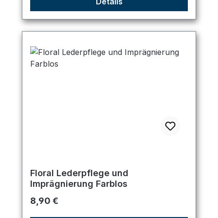
Details
Floral Lederpflege und
Imprägnierung Farblos
Regulärer Preis:
8,90 €