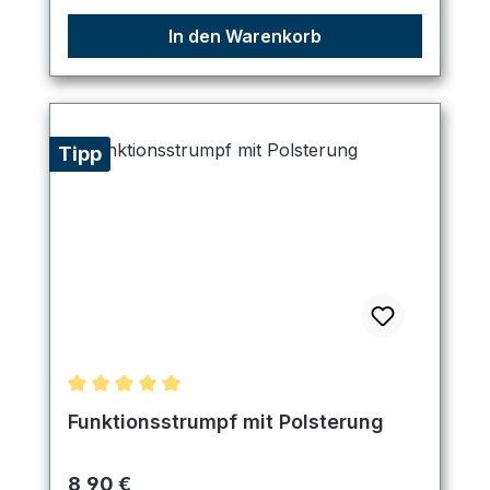
In den Warenkorb
Tipp
Durchschnittliche Bewertung von 5 von 5 Sternen
Funktionsstrumpf mit Polsterung
Regulärer Preis:
8,90 €