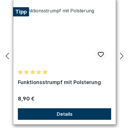
Tipp
Durchschnittliche Bewertung von 5 von 5 Sternen
Funktionsstrumpf mit Polsterung
Regulärer Preis:
8,90 €
Details