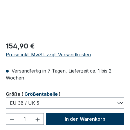
Regulärer Preis:
154,90 €
Preise inkl. MwSt. zzgl. Versandkosten
Versandfertig in 7 Tagen, Lieferzeit ca. 1 bis 2
Wochen
auswählen
Größe
(
Größentabelle
)
Produkt Anzahl: Gib den gewünschten We
In den Warenkorb