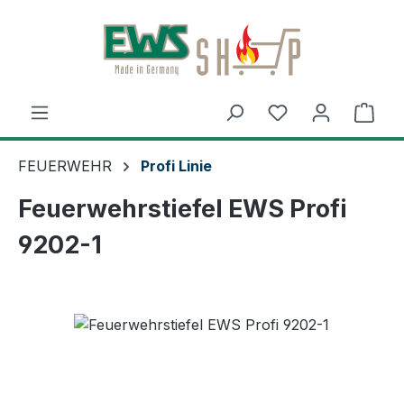
Zum Hauptinhalt springen
Ware
FEUERWEHR
Profi Linie
Feuerwehrstiefel EWS Profi
9202-1
Bildergalerie überspringen