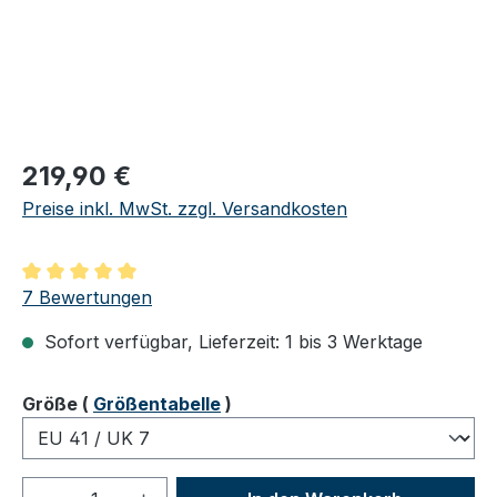
Regulärer Preis:
219,90 €
Preise inkl. MwSt. zzgl. Versandkosten
Durchschnittliche Bewertung von 5 von 5 Sternen
7 Bewertungen
Sofort verfügbar, Lieferzeit: 1 bis 3 Werktage
auswählen
Größe
(
Größentabelle
)
Produkt Anzahl: Gib den gewünschten We