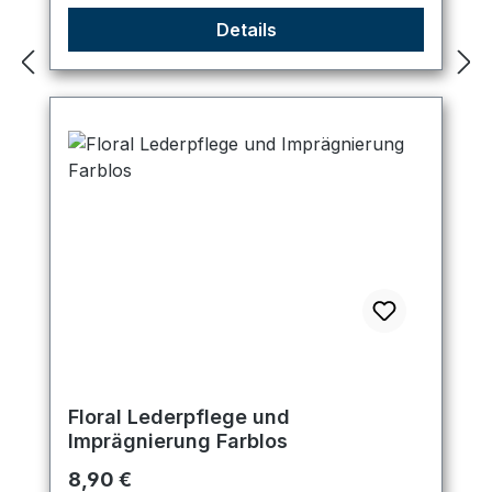
Details
Floral Lederpflege und
Imprägnierung Farblos
Regulärer Preis:
8,90 €