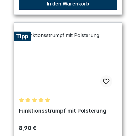
In den Warenkorb
Tipp
Durchschnittliche Bewertung von 5 von 5 Sternen
Funktionsstrumpf mit Polsterung
Regulärer Preis:
8,90 €