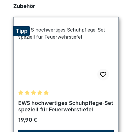
Produktgalerie überspringen
Zubehör
Tipp
Durchschnittliche Bewertung von 5 von 5 Sternen
EWS hochwertiges Schuhpflege-Set
speziell für Feuerwehrstiefel
Regulärer Preis:
19,90 €