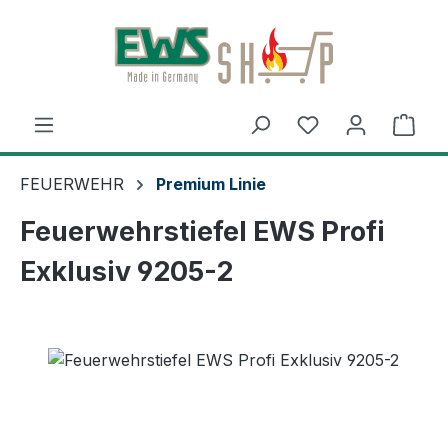
Zum Hauptinhalt springen
Ware
FEUERWEHR
Premium Linie
Feuerwehrstiefel EWS Profi
Exklusiv 9205-2
Bildergalerie überspringen