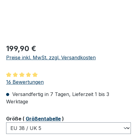
Regulärer Preis:
199,90 €
Preise inkl. MwSt. zzgl. Versandkosten
Durchschnittliche Bewertung von 5 von 5 Sternen
16 Bewertungen
Versandfertig in 7 Tagen, Lieferzeit 1 bis 3
Werktage
auswählen
Größe
(
Größentabelle
)