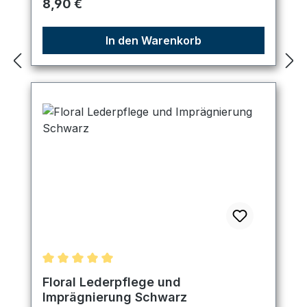
Regulärer Preis:
8,90 €
In den Warenkorb
Durchschnittliche Bewertung von 5 von 5 Sternen
Floral Lederpflege und
Imprägnierung Schwarz