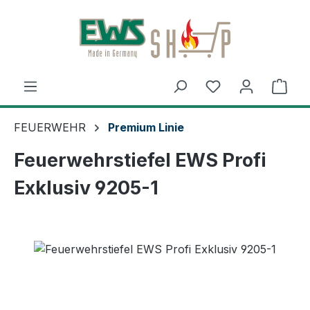
Zum Hauptinhalt springen
Ware
FEUERWEHR
Premium Linie
Feuerwehrstiefel EWS Profi
Exklusiv 9205-1
Bildergalerie überspringen