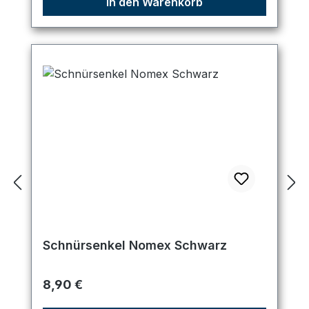
In den Warenkorb
Schnürsenkel Nomex Schwarz
Regulärer Preis:
8,90 €