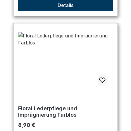
Details
Floral Lederpflege und
Imprägnierung Farblos
Regulärer Preis:
8,90 €