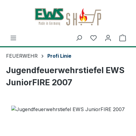
Zum Hauptinhalt springen
Ware
FEUERWEHR
Profi Linie
Jugendfeuerwehrstiefel EWS
JuniorFIRE 2007
Bildergalerie überspringen