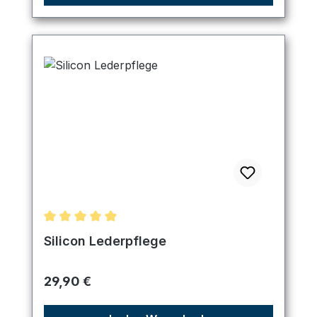
Durchschnittliche Bewertung von 5 von 5 Sternen
Silicon Lederpflege
Regulärer Preis:
29,90 €