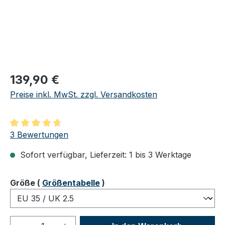
Regulärer Preis:
139,90 €
Preise inkl. MwSt. zzgl. Versandkosten
Durchschnittliche Bewertung von 4.67 von 5 Sternen
3 Bewertungen
Sofort verfügbar, Lieferzeit: 1 bis 3 Werktage
auswählen
Größe
(
Größentabelle
)
Produkt Anzahl: Gib den gewünschten We