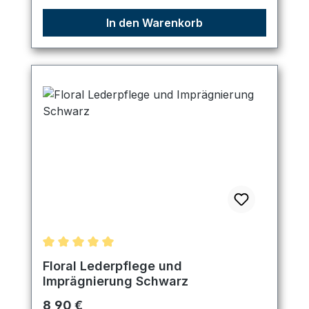
In den Warenkorb
Durchschnittliche Bewertung von 5 von 5 Sternen
Floral Lederpflege und
Imprägnierung Schwarz
Regulärer Preis:
8,90 €