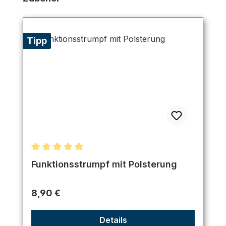
Tipp
Durchschnittliche Bewertung von 5 von 5 Sternen
Funktionsstrumpf mit Polsterung
Regulärer Preis:
8,90 €
Details