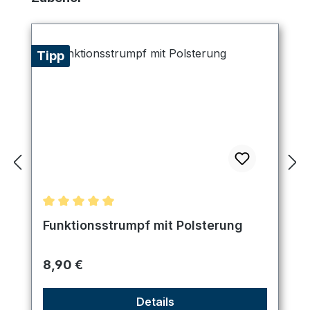
Tipp
Durchschnittliche Bewertung von 5 von 5 Sternen
Funktionsstrumpf mit Polsterung
Regulärer Preis:
8,90 €
Details