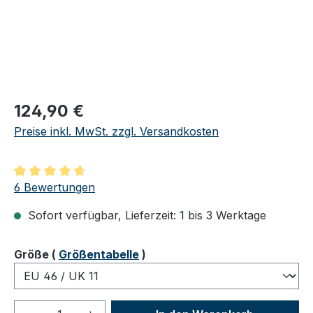
Regulärer Preis:
124,90 €
Preise inkl. MwSt. zzgl. Versandkosten
Durchschnittliche Bewertung von 4.83 von 5 Sternen
6 Bewertungen
Sofort verfügbar, Lieferzeit: 1 bis 3 Werktage
auswählen
Größe
(
Größentabelle
)
Produkt Anzahl: Gib den gewünschten We