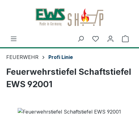
Zum Hauptinhalt springen
Ware
FEUERWEHR
Profi Linie
Feuerwehrstiefel Schaftstiefel
EWS 92001
Bildergalerie überspringen