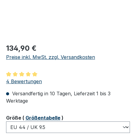
Regulärer Preis:
134,90 €
Preise inkl. MwSt. zzgl. Versandkosten
Durchschnittliche Bewertung von 5 von 5 Sternen
4 Bewertungen
Versandfertig in 10 Tagen, Lieferzeit 1 bis 3
Werktage
auswählen
Größe
(
Größentabelle
)