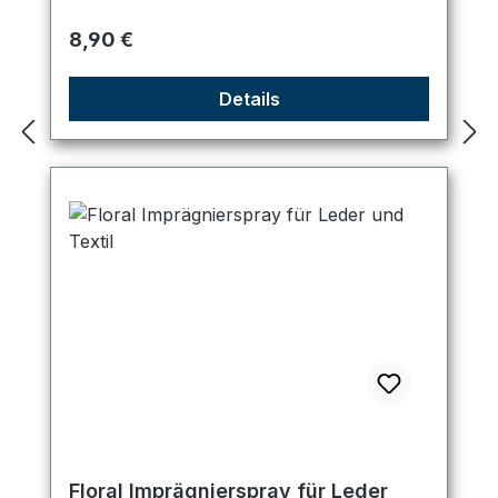
Regulärer Preis:
8,90 €
Details
Floral Imprägnierspray für Leder