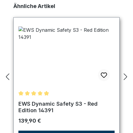
Produktgalerie überspringen
Ähnliche Artikel
Durchschnittliche Bewertung von 4.89 von 5 Ster
EWS Dynamic Safety S3 - Red
Edition 14391
Regulärer Preis:
139,90 €