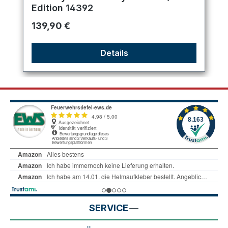
Edition 14392
Regulärer Preis:
139,90 €
Details
SERVICE