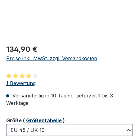
Regulärer Preis:
134,90 €
Preise inkl. MwSt. zzgl. Versandkosten
Durchschnittliche Bewertung von 4 von 5 Sternen
1 Bewertung
Versandfertig in 10 Tagen, Lieferzeit 1 bis 3
Werktage
auswählen
Größe
(
Größentabelle
)