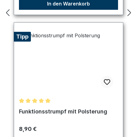
In den Warenkorb
Tipp
Durchschnittliche Bewertung von 5 von 5 Sternen
Funktionsstrumpf mit Polsterung
Regulärer Preis:
8,90 €