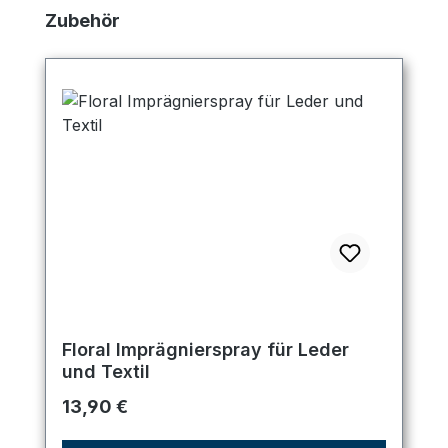
Produktgalerie überspringen
Zubehör
Floral Imprägnierspray für Leder
und Textil
Regulärer Preis:
13,90 €