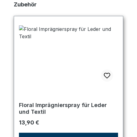
Produktgalerie überspringen
Zubehör
Floral Imprägnierspray für Leder
und Textil
Regulärer Preis:
13,90 €