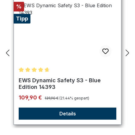
Rabatt
%
Tipp
Durchschnittliche Bewertung von 4.8 von 5 Stern
EWS Dynamic Safety S3 - Blue
Edition 14393
Regulärer Preis:
Verkaufspreis:
109,90 €
139,90 €
(21.44% gespart)
Details