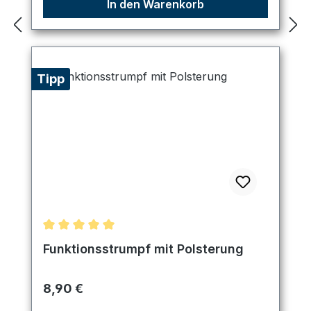
In den Warenkorb
Tipp
Durchschnittliche Bewertung von 5 von 5 Sternen
Funktionsstrumpf mit Polsterung
Regulärer Preis:
8,90 €