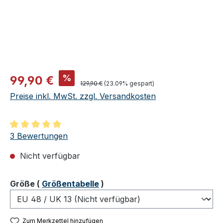
Verkaufspreis:
%
99,90 €
Regulärer Preis:
129,90 €
(23.09% gespart)
Preise inkl. MwSt. zzgl. Versandkosten
Durchschnittliche Bewertung von 5 von 5 Sternen
3 Bewertungen
Nicht verfügbar
auswählen
Größe
(
Größentabelle
)
Zum Merkzettel hinzufügen