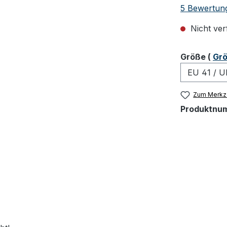
Durchschnit
5 Bewertun
Nicht ver
ausw
Größe
(
Grö
Zum Merkze
Produktnu