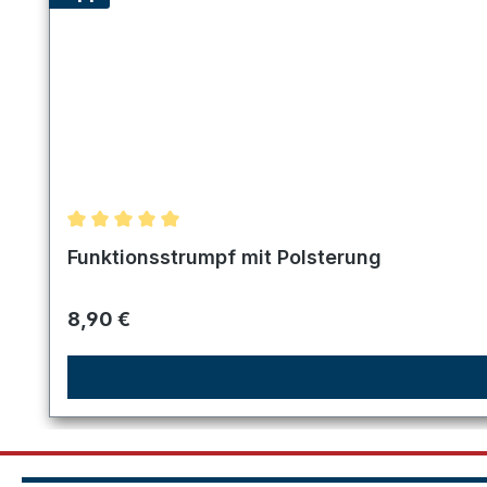
Durchschnittliche Bewertung von 5 von 5 Sternen
Funktionsstrumpf mit Polsterung
Regulärer Preis:
8,90 €