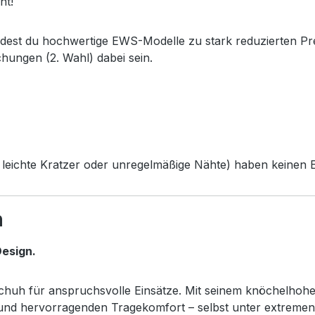
ht!
ndest du hochwertige EWS-Modelle zu stark reduzierten Pr
chungen (2. Wahl) dabei sein.
leichte Kratzer oder unregelmäßige Nähte) haben keinen Ei
h
esign.
sschuh für anspruchsvolle Einsätze. Mit seinem knöchelhoh
z und hervorragenden Tragekomfort – selbst unter extreme