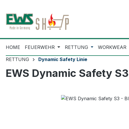
m Hauptinhalt springen
Zur Suche springen
Zur Hauptnavigation springen
HOME
FEUERWEHR
RETTUNG
WORKWEAR
RETTUNG
Dynamic Safety Linie
EWS Dynamic Safety S3 
Bildergalerie überspringen