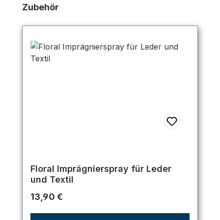
Produktgalerie überspringen
Zubehör
Floral Imprägnierspray für Leder
und Textil
Regulärer Preis:
13,90 €