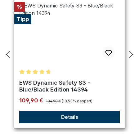
Rabatt
%
Tipp
Durchschnittliche Bewertung von 4.75 von 5 Ster
EWS Dynamic Safety S3 -
Blue/Black Edition 14394
Regulärer Preis:
Verkaufspreis:
109,90 €
134,90 €
(18.53% gespart)
Details