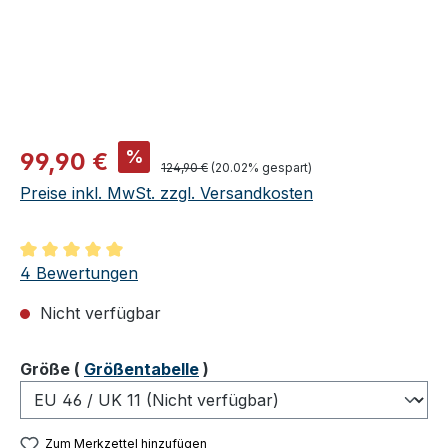
Verkaufspreis:
%
99,90 €
Regulärer Preis:
124,90 €
(20.02% gespart)
Preise inkl. MwSt. zzgl. Versandkosten
Durchschnittliche Bewertung von 5 von 5 Sternen
4 Bewertungen
Nicht verfügbar
auswählen
Größe
(
Größentabelle
)
Zum Merkzettel hinzufügen