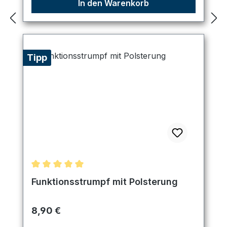
In den Warenkorb
Tipp
Durchschnittliche Bewertung von 5 von 5 Sternen
Funktionsstrumpf mit Polsterung
Regulärer Preis:
8,90 €