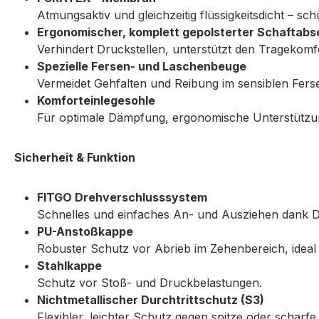
Atmungsaktiv und gleichzeitig flüssigkeitsdicht – sch
Ergonomischer, komplett gepolsterter Schaftabs
Verhindert Druckstellen, unterstützt den Tragekomfo
Spezielle Fersen- und Laschenbeuge
Vermeidet Gehfalten und Reibung im sensiblen Ferse
Komforteinlegesohle
Für optimale Dämpfung, ergonomische Unterstützu
Sicherheit & Funktion
FITGO Drehverschlusssystem
Schnelles und einfaches An- und Ausziehen dank Dr
PU-Anstoßkappe
Robuster Schutz vor Abrieb im Zehenbereich, ideal 
Stahlkappe
Schutz vor Stoß- und Druckbelastungen.
Nichtmetallischer Durchtrittschutz (S3)
Flexibler, leichter Schutz gegen spitze oder scharf