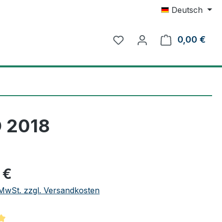
Deutsch
0,00 €
Ware
O 2018
eis:
 €
. MwSt. zzgl. Versandkosten