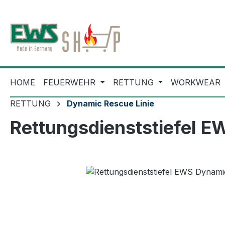
m Hauptinhalt springen
Zur Suche springen
Zur Hauptnavigation springen
HOME
FEUERWEHR
RETTUNG
WORKWEAR
RETTUNG
Dynamic Rescue Linie
Rettungsdienststiefel 
Bildergalerie überspringen