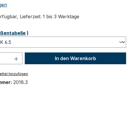
tliche Bewertung von 5 von 5 Sternen
gen
fügbar, Lieferzeit: 1 bis 3 Werktage
ählen
ßentabelle
)
 Anzahl: Gib den gewünschten Wert ein 
In den Warenkorb
ttel hinzufügen
mmer:
2018.3