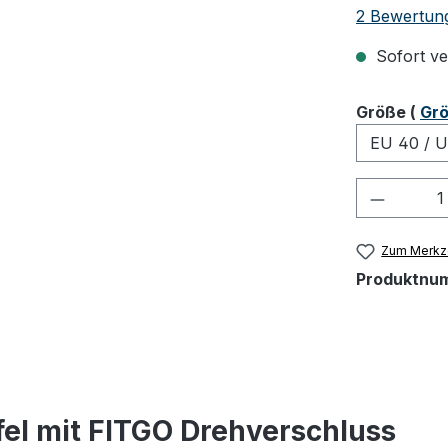
Durchschnit
2 Bewertun
Sofort ver
ausw
Größe
(
Grö
Produkt
Zum Merkze
Produktnu
fel mit FITGO Drehverschluss