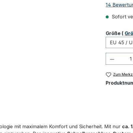
Durchschnit
14 Bewertu
Sofort ver
ausw
Größe
(
Grö
Produkt
Zum Merkze
Produktnu
logie mit maximalem Komfort und Sicherheit. Mit nur
ca. 1