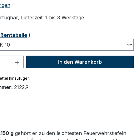
tliche Bewertung von 4.86 von 5 Sternen
ngen
fügbar, Lieferzeit: 1 bis 3 Werktage
ählen
ßentabelle
)
 Anzahl: Gib den gewünschten Wert ein 
In den Warenkorb
ttel hinzufügen
mmer:
2122.9
.150 g
gehört er zu den leichtesten Feuerwehrstiefeln