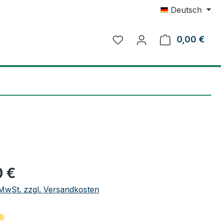
Deutsch
0,00 €
Ware
eis:
0 €
. MwSt. zzgl. Versandkosten