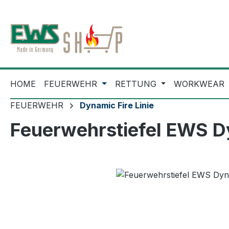
m Hauptinhalt springen
Zur Suche springen
Zur Hauptnavigation springen
HOME
FEUERWEHR
RETTUNG
WORKWEAR
FEUERWEHR
Dynamic Fire Linie
Feuerwehrstiefel EWS D
Bildergalerie überspringen