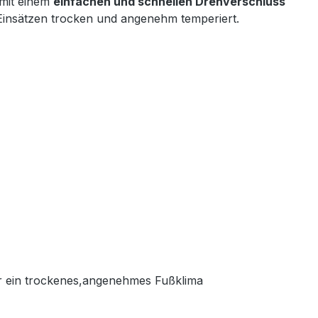
mit einem
einfachen und schnellen Drehverschluss
 Einsätzen trocken und angenehm temperiert.
ür ein trockenes,angenehmes Fußklima