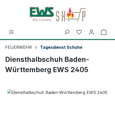
Zum Hauptinhalt springen
Du hast 0 Produ
Ware
FEUERWEHR
Tagesdienst Schuhe
Diensthalbschuh Baden-
Württemberg EWS 2405
Bildergalerie überspringen