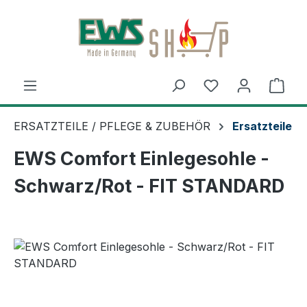
Zum Hauptinhalt springen
Ware
ERSATZTEILE / PFLEGE & ZUBEHÖR
Ersatzteile
EWS Comfort Einlegesohle -
Schwarz/Rot - FIT STANDARD
Bildergalerie überspringen