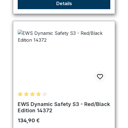
Details
Durchschnittliche Bewertung von 4 von 5 Sternen
EWS Dynamic Safety S3 - Red/Black
Edition 14372
Regulärer Preis:
134,90 €