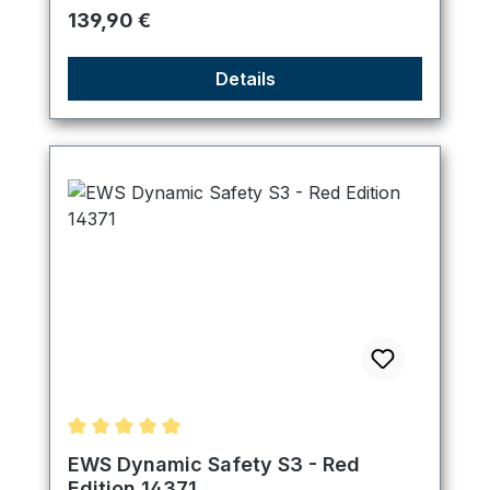
Regulärer Preis:
139,90 €
Details
Durchschnittliche Bewertung von 5 von 5 Sternen
EWS Dynamic Safety S3 - Red
Edition 14371