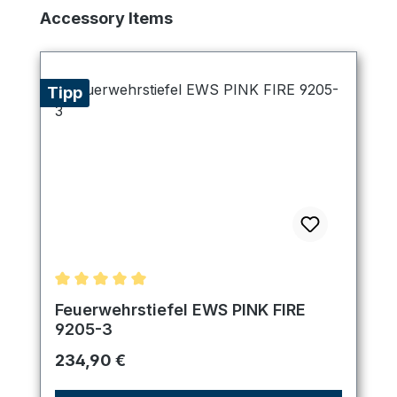
Produktgalerie überspringen
Accessory Items
Tipp
Durchschnittliche Bewertung von 5 von 5 Sternen
Feuerwehrstiefel EWS PINK FIRE
9205-3
Regulärer Preis:
234,90 €