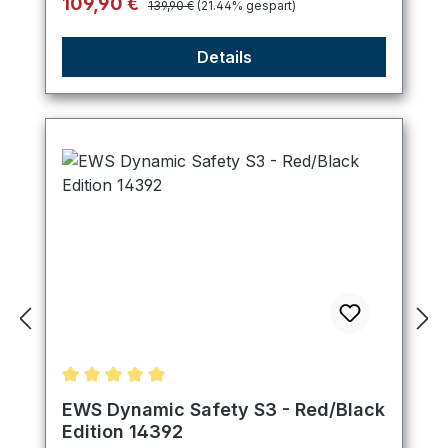
Verkaufspreis:
109,90 €
139,90 €
(21.44% gespart)
Details
Durchschnittliche Bewertung von 5 von 5 Sternen
EWS Dynamic Safety S3 - Red/Black
Edition 14392