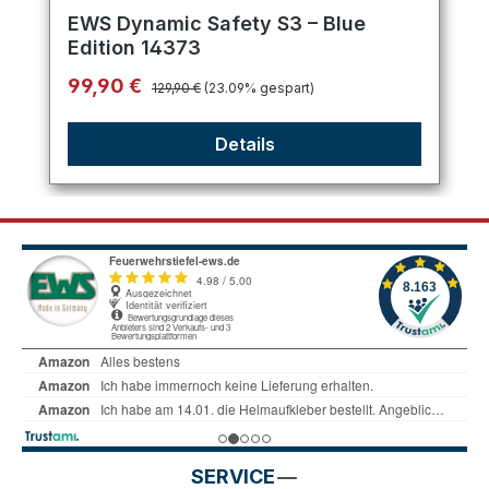
Durchschnittliche Bewertung von 5 von 5 Sternen
EWS Dynamic Safety S3 – Blue
Edition 14373
Regulärer Preis:
Verkaufspreis:
99,90 €
129,90 €
(23.09% gespart)
Details
SERVICE