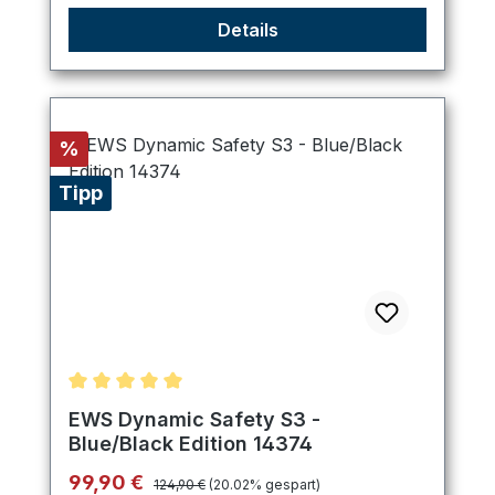
Details
Rabatt
%
Tipp
Durchschnittliche Bewertung von 5 von 5 Sternen
EWS Dynamic Safety S3 -
Blue/Black Edition 14374
Regulärer Preis:
Verkaufspreis:
99,90 €
124,90 €
(20.02% gespart)