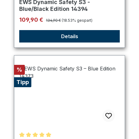
EWS Dynamic Safety S3 -
Blue/Black Edition 14394
Regulärer Preis:
Verkaufspreis:
109,90 €
134,90 €
(18.53% gespart)
Details
Rabatt
%
Tipp