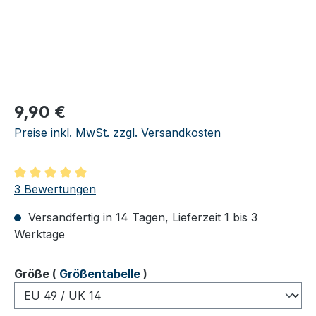
Regulärer Preis:
9,90 €
Preise inkl. MwSt. zzgl. Versandkosten
Durchschnittliche Bewertung von 5 von 5 Sternen
3 Bewertungen
Versandfertig in 14 Tagen, Lieferzeit 1 bis 3
Werktage
auswählen
Größe
(
Größentabelle
)