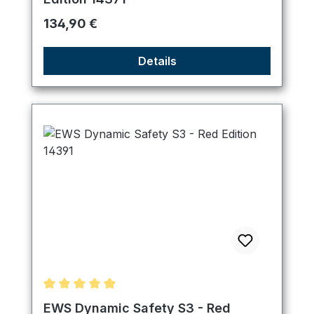
Regulärer Preis:
134,90 €
Details
Durchschnittliche Bewertung von 4.89 von 5 Ster
EWS Dynamic Safety S3 - Red