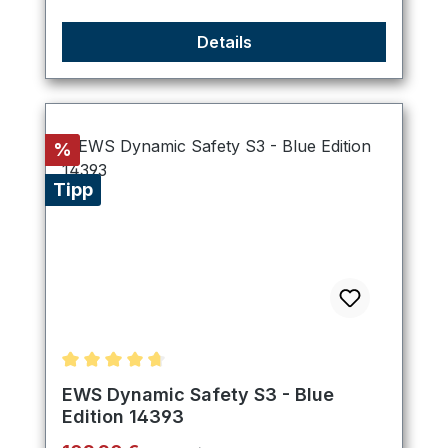
Details
Rabatt
%
Tipp
Durchschnittliche Bewertung von 4.8 von 5 Stern
EWS Dynamic Safety S3 - Blue
Edition 14393
Regulärer Preis: