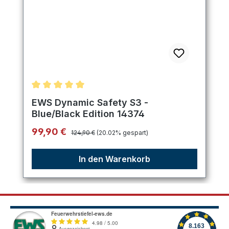
Durchschnittliche Bewertung von 5 von 5 Sternen
EWS Dynamic Safety S3 -
Blue/Black Edition 14374
Regulärer Preis:
Verkaufspreis:
99,90 €
124,90 €
(20.02% gespart)
In den Warenkorb