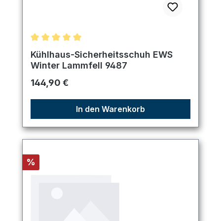
Durchschnittliche Bewertung von 5 von 5 Sternen
Kühlhaus-Sicherheitsschuh EWS
Winter Lammfell 9487
Regulärer Preis:
144,90 €
In den Warenkorb
Rabatt
%