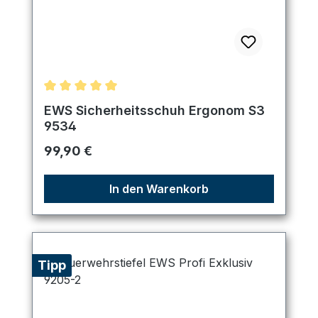
Durchschnittliche Bewertung von 5 von 5 Sternen
EWS Sicherheitsschuh Ergonom S3
9534
Regulärer Preis:
99,90 €
In den Warenkorb
Tipp