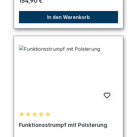
Regulärer Preis:
154,90 €
In den Warenkorb
Durchschnittliche Bewertung von 5 von 5 Sternen
Funktionsstrumpf mit Polsterung