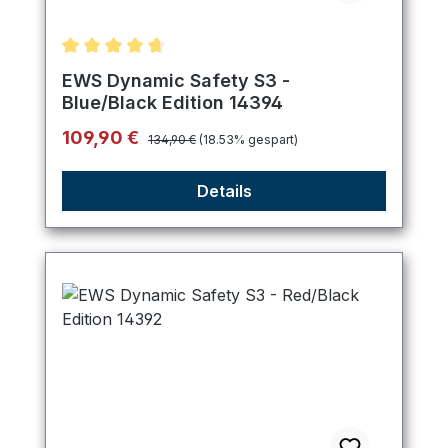
Durchschnittliche Bewertung von 4.75 von 5 Ster
EWS Dynamic Safety S3 -
Blue/Black Edition 14394
Regulärer Preis:
Verkaufspreis:
109,90 €
134,90 €
(18.53% gespart)
Details