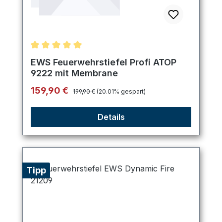
Durchschnittliche Bewertung von 5 von 5 Sternen
EWS Feuerwehrstiefel Profi ATOP
9222 mit Membrane
Regulärer Preis:
Verkaufspreis:
159,90 €
199,90 €
(20.01% gespart)
Details
Tipp