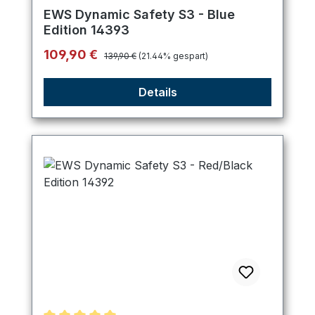
Durchschnittliche Bewertung von 4.8 von 5 Stern
EWS Dynamic Safety S3 - Blue
Edition 14393
Regulärer Preis:
Verkaufspreis:
109,90 €
139,90 €
(21.44% gespart)
Details