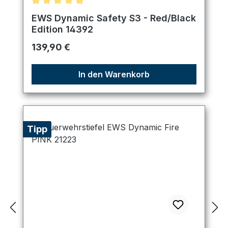
Durchschnittliche Bewertung von 5 von 5 Sternen
EWS Dynamic Safety S3 - Red/Black
Edition 14392
Regulärer Preis:
139,90 €
In den Warenkorb
Tipp