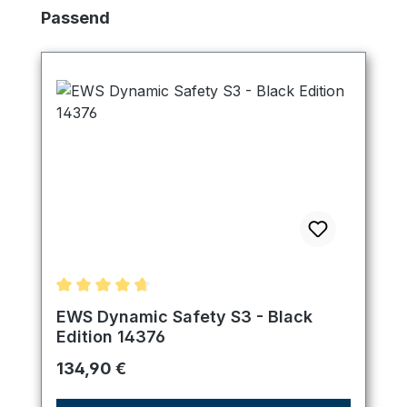
Produktgalerie überspringen
Passend
Durchschnittliche Bewertung von 4.83 von 5 Ster
EWS Dynamic Safety S3 - Black
Edition 14376
Regulärer Preis:
134,90 €