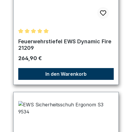
Durchschnittliche Bewertung von 5 von 5 Sternen
Feuerwehrstiefel EWS Dynamic Fire
21209
Regulärer Preis:
264,90 €
In den Warenkorb