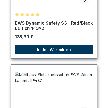
Durchschnittliche Bewertung von 5 von 5 Sternen
EWS Dynamic Safety S3 - Red/Black
Edition 14392
Regulärer Preis:
139,90 €
In den Warenkorb