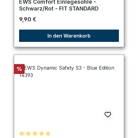
EWS Comfort Einlegesohle -
Schwarz/Rot - FIT STANDARD
Regulärer Preis:
9,90 €
In den Warenkorb
Rabatt
%