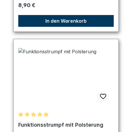
Regulärer Preis:
8,90 €
In den Warenkorb
Durchschnittliche Bewertung von 5 von 5 Sternen
Funktionsstrumpf mit Polsterung