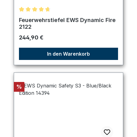
Durchschnittliche Bewertung von 4.86 von 5 Ster
Feuerwehrstiefel EWS Dynamic Fire
2122
Regulärer Preis:
244,90 €
In den Warenkorb
Rabatt
%