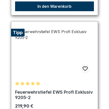
In den Warenkorb
Tipp
Durchschnittliche Bewertung von 5 von 5 Sternen
Feuerwehrstiefel EWS Profi Exklusiv
9205-2
Regulärer Preis:
219,90 €