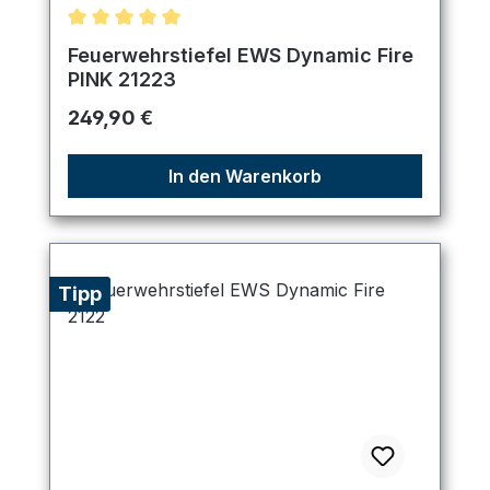
Durchschnittliche Bewertung von 5 von 5 Sternen
Feuerwehrstiefel EWS Dynamic Fire
PINK 21223
Regulärer Preis:
249,90 €
In den Warenkorb
Tipp