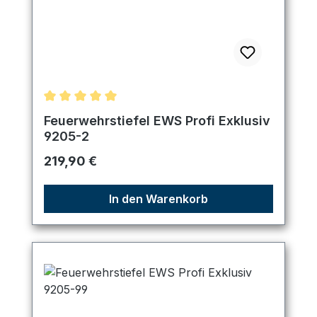
Durchschnittliche Bewertung von 5 von 5 Sternen
Feuerwehrstiefel EWS Profi Exklusiv
9205-2
Regulärer Preis:
219,90 €
In den Warenkorb