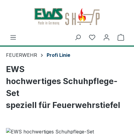
Zum Hauptinhalt springen
Ware
FEUERWEHR
Profi Linie
EWS
hochwertiges Schuhpflege-
Set
speziell für Feuerwehrstiefel
Bildergalerie überspringen