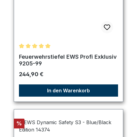
Durchschnittliche Bewertung von 5 von 5 Sternen
Feuerwehrstiefel EWS Profi Exklusiv
9205-99
Regulärer Preis:
244,90 €
In den Warenkorb
Rabatt
%