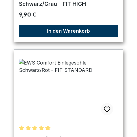
Schwarz/Grau - FIT HIGH
Regulärer Preis:
9,90 €
In den Warenkorb
Durchschnittliche Bewertung von 5 von 5 Sternen