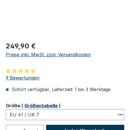
Regulärer Preis:
249,90 €
Preise inkl. MwSt. zzgl. Versandkosten
Durchschnittliche Bewertung von 5 von 5 Sternen
9 Bewertungen
Sofort verfügbar, Lieferzeit: 1 bis 3 Werktage
auswählen
Größe
(
Größentabelle
)
Produkt Anzahl: Gib den gewünschten We