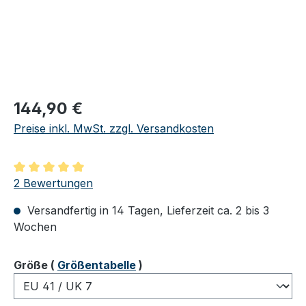
Regulärer Preis:
144,90 €
Preise inkl. MwSt. zzgl. Versandkosten
Durchschnittliche Bewertung von 5 von 5 Sternen
2 Bewertungen
Versandfertig in 14 Tagen, Lieferzeit ca. 2 bis 3
Wochen
auswählen
Größe
(
Größentabelle
)