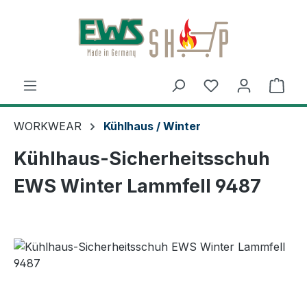
Zum Hauptinhalt springen
Ware
WORKWEAR
Kühlhaus / Winter
Kühlhaus-Sicherheitsschuh
EWS Winter Lammfell 9487
Bildergalerie überspringen