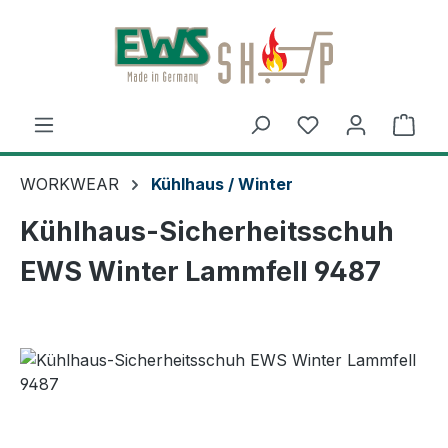
Zum Hauptinhalt springen
Ware
WORKWEAR
Kühlhaus / Winter
Kühlhaus-Sicherheitsschuh
EWS Winter Lammfell 9487
Bildergalerie überspringen