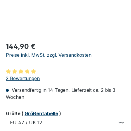
Regulärer Preis:
144,90 €
Preise inkl. MwSt. zzgl. Versandkosten
Durchschnittliche Bewertung von 5 von 5 Sternen
2 Bewertungen
Versandfertig in 14 Tagen, Lieferzeit ca. 2 bis 3
Wochen
auswählen
Größe
(
Größentabelle
)