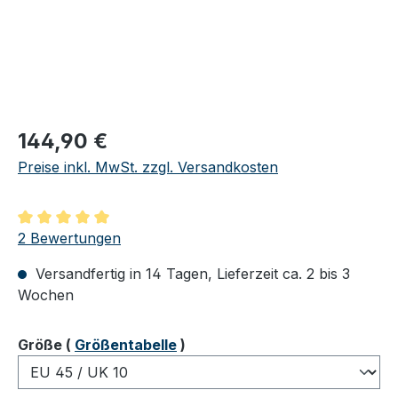
Regulärer Preis:
144,90 €
Preise inkl. MwSt. zzgl. Versandkosten
Durchschnittliche Bewertung von 5 von 5 Sternen
2 Bewertungen
Versandfertig in 14 Tagen, Lieferzeit ca. 2 bis 3
Wochen
auswählen
Größe
(
Größentabelle
)