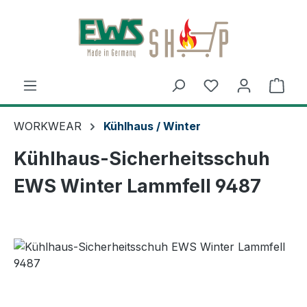
Zum Hauptinhalt springen
Ware
WORKWEAR
Kühlhaus / Winter
Kühlhaus-Sicherheitsschuh
EWS Winter Lammfell 9487
Bildergalerie überspringen