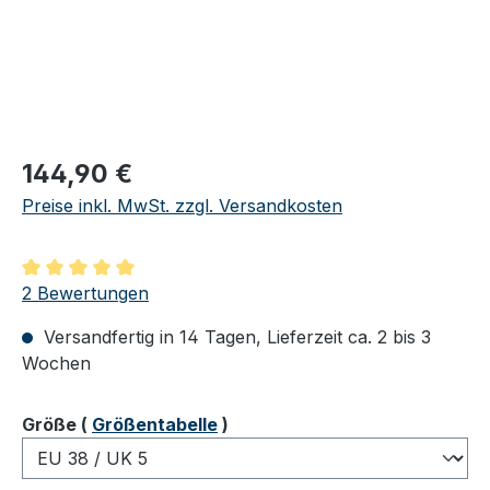
Regulärer Preis:
144,90 €
Preise inkl. MwSt. zzgl. Versandkosten
Durchschnittliche Bewertung von 5 von 5 Sternen
2 Bewertungen
Versandfertig in 14 Tagen, Lieferzeit ca. 2 bis 3
Wochen
auswählen
Größe
(
Größentabelle
)