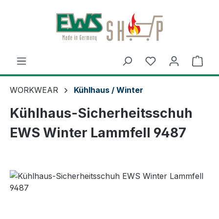
Zum Hauptinhalt springen
Ware
WORKWEAR
Kühlhaus / Winter
Kühlhaus-Sicherheitsschuh
EWS Winter Lammfell 9487
Bildergalerie überspringen