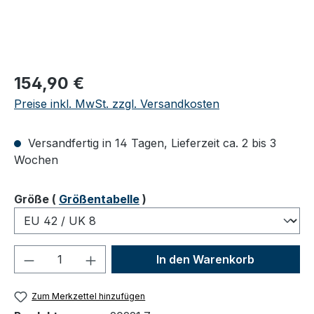
Regulärer Preis:
154,90 €
Preise inkl. MwSt. zzgl. Versandkosten
Versandfertig in 14 Tagen, Lieferzeit ca. 2 bis 3
Wochen
auswählen
Größe
(
Größentabelle
)
Produkt Anzahl: Gib den gewünschten We
In den Warenkorb
Zum Merkzettel hinzufügen