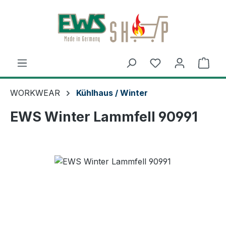
Zum Hauptinhalt springen
Ware
WORKWEAR
Kühlhaus / Winter
EWS Winter Lammfell 90991
Bildergalerie überspringen