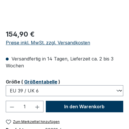
Regulärer Preis:
154,90 €
Preise inkl. MwSt. zzgl. Versandkosten
Versandfertig in 14 Tagen, Lieferzeit ca. 2 bis 3
Wochen
auswählen
Größe
(
Größentabelle
)
Produkt Anzahl: Gib den gewünschten We
In den Warenkorb
Zum Merkzettel hinzufügen