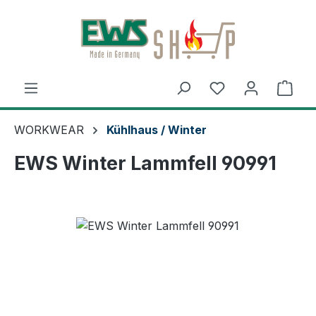
Zum Hauptinhalt springen
Du hast 0 Produ
Ware
WORKWEAR
Kühlhaus / Winter
EWS Winter Lammfell 90991
Bildergalerie überspringen