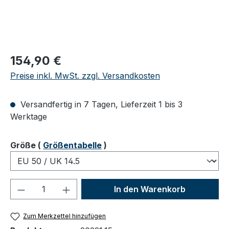
Regulärer Preis:
154,90 €
Preise inkl. MwSt. zzgl. Versandkosten
Versandfertig in 7 Tagen, Lieferzeit 1 bis 3
Werktage
auswählen
Größe
(
Größentabelle
)
Produkt Anzahl: Gib den gewünschten We
In den Warenkorb
Zum Merkzettel hinzufügen