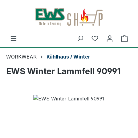
Zum Hauptinhalt springen
Du hast 0 Produ
Ware
WORKWEAR
Kühlhaus / Winter
EWS Winter Lammfell 90991
Bildergalerie überspringen