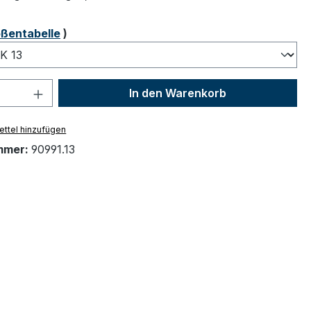
ählen
ßentabelle
)
 Anzahl: Gib den gewünschten Wert ein 
In den Warenkorb
ttel hinzufügen
mmer:
90991.13