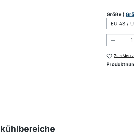
ausw
Größe
(
Grö
Produkt
Zum Merkze
Produktnu
fkühlbereiche