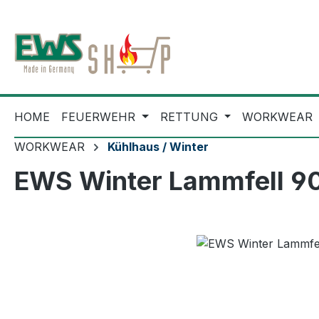
m Hauptinhalt springen
Zur Suche springen
Zur Hauptnavigation springen
HOME
FEUERWEHR
RETTUNG
WORKWEAR
WORKWEAR
Kühlhaus / Winter
EWS Winter Lammfell 9
Bildergalerie überspringen