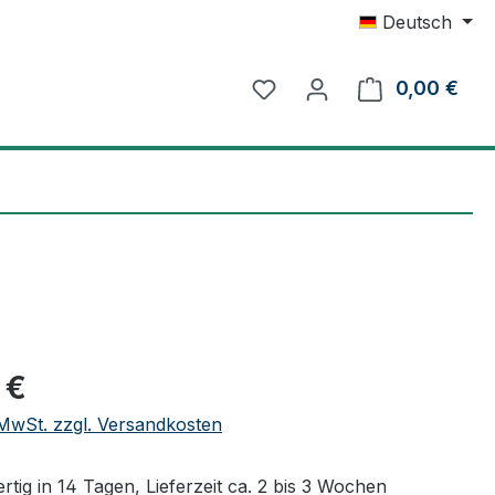
Deutsch
0,00 €
Ware
eis:
 €
. MwSt. zzgl. Versandkosten
tig in 14 Tagen, Lieferzeit ca. 2 bis 3 Wochen