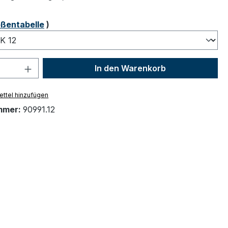
ählen
ßentabelle
)
 Anzahl: Gib den gewünschten Wert ein 
In den Warenkorb
ttel hinzufügen
mmer:
90991.12