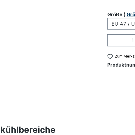
ausw
Größe
(
Grö
Produkt
Zum Merkze
Produktnu
fkühlbereiche