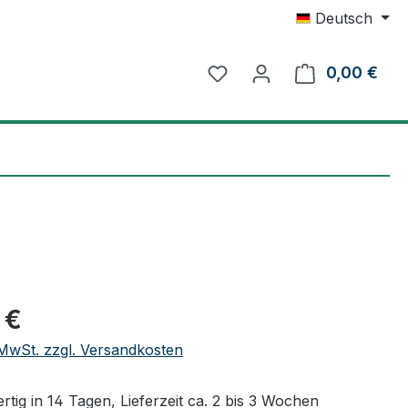
Deutsch
0,00 €
Ware
eis:
 €
. MwSt. zzgl. Versandkosten
tig in 14 Tagen, Lieferzeit ca. 2 bis 3 Wochen