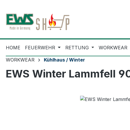
m Hauptinhalt springen
Zur Suche springen
Zur Hauptnavigation springen
HOME
FEUERWEHR
RETTUNG
WORKWEAR
WORKWEAR
Kühlhaus / Winter
EWS Winter Lammfell 9
Bildergalerie überspringen