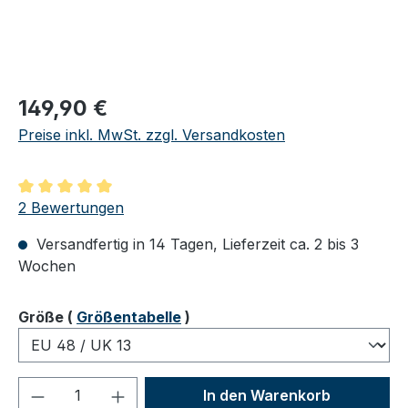
Regulärer Preis:
149,90 €
Preise inkl. MwSt. zzgl. Versandkosten
Durchschnittliche Bewertung von 5 von 5 Sternen
2 Bewertungen
Versandfertig in 14 Tagen, Lieferzeit ca. 2 bis 3
Wochen
auswählen
Größe
(
Größentabelle
)
Produkt Anzahl: Gib den gewünschten We
In den Warenkorb