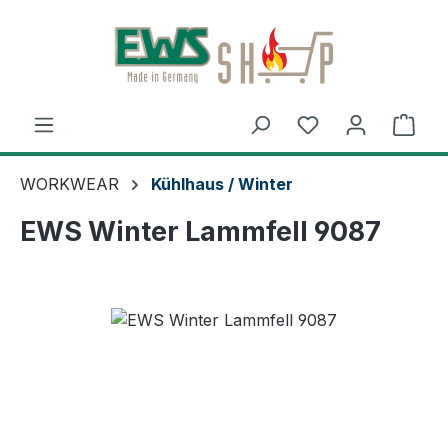
Zum Hauptinhalt springen
Ware
WORKWEAR
Kühlhaus / Winter
EWS Winter Lammfell 9087
Bildergalerie überspringen