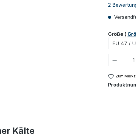
Durchschnit
2 Bewertun
Versandfer
ausw
Größe
(
Grö
Produkt
Zum Merkze
Produktnu
er Kälte