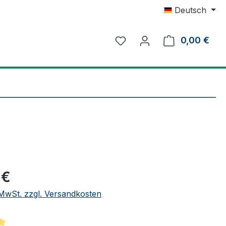
Deutsch
0,00 €
Ware
eis:
 €
. MwSt. zzgl. Versandkosten