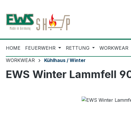
m Hauptinhalt springen
Zur Suche springen
Zur Hauptnavigation springen
HOME
FEUERWEHR
RETTUNG
WORKWEAR
WORKWEAR
Kühlhaus / Winter
EWS Winter Lammfell 9
Bildergalerie überspringen