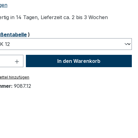
tliche Bewertung von 5 von 5 Sternen
gen
tig in 14 Tagen, Lieferzeit ca. 2 bis 3 Wochen
ählen
ßentabelle
)
 Anzahl: Gib den gewünschten Wert ein 
In den Warenkorb
ttel hinzufügen
mmer:
9087.12