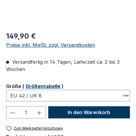
Regulärer Preis:
149,90 €
Preise inkl. MwSt. zzgl. Versandkosten
Versandfertig in 14 Tagen, Lieferzeit ca. 2 bis 3
Wochen
auswählen
Größe
(
Größentabelle
)
Produkt Anzahl: Gib den gewünschten We
In den Warenkorb
Zum Merkzettel hinzufügen