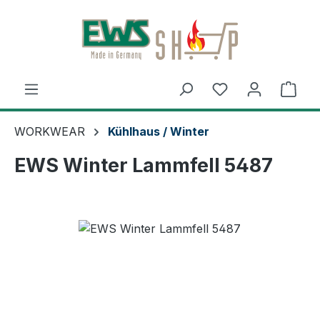
Zum Hauptinhalt springen
Ware
WORKWEAR
Kühlhaus / Winter
EWS Winter Lammfell 5487
Bildergalerie überspringen